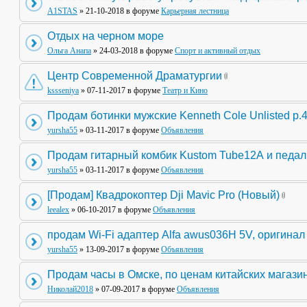
A1STAS
» 21-10-2018 в форуме
Карьерная лестница
Отдых на черном море
Ольга Анапа
» 24-03-2018 в форуме
Спорт и активный отдых
Центр Современной Драматургии
kssseniya
» 07-11-2017 в форуме
Театр и Кино
Продам ботинки мужские Kenneth Cole Unlisted р.
yursha55
» 03-11-2017 в форуме
Объявления
Продам гитарный комбик Kustom Tube12А и педа
yursha55
» 03-11-2017 в форуме
Объявления
[Продам] Квадрокоптер Dji Mavic Pro (Новый)
leealex
» 06-10-2017 в форуме
Объявления
продам Wi-Fi адаптер Alfa awus036H 5V, оригинал
yursha55
» 13-09-2017 в форуме
Объявления
Продам часы в Омске, по ценам китайских магази
Николай2018
» 07-09-2017 в форуме
Объявления