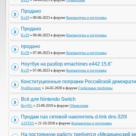
Kv29
» 14-06-2023 в форуме
Объявления
Продано
Kv29
» 09-06-2023 в форуме
Компьютеры и оргтехника
Продано
Kv29
» 09-06-2023 в форуме
Компьютеры и оргтехника
продано
Kv29
» 07-06-2023 в форуме
Компьютеры и оргтехника
Ноутбук на разбор emachines e442 15.6"
Kv29
» 07-06-2023 в форуме
Компьютеры и оргтехника
Конституционные поправки Российской демократи
IlyaMurometc
» 24-02-2020 в форуме
Глобальные проблемы
Всё для Nintendo Switch
BoyNG
» 23-09-2019 в форуме
Объявления
Продам nas сетевой накопитель d-link dns-320l
A1STAS
» 21-10-2018 в форуме
Компьютеры и оргтехника
На постоянную работу требуется «Медицинский р