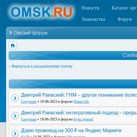
Новости
Каталог ор
Знакомства
Форум
Омский форум
Сообщ
Вернуться к расширенному поиску
Дмитрий Раевский: ГНМ – другое понимание боле
Groysman
» 19-06-2023 в форуме
Наша Life
Дмитрий Раевский: интегративный подход – прор
Groysman
» 18-06-2023 в форуме
Будь здоров!
Дарю промокод на 300 ₽ на Яндекс Маркете