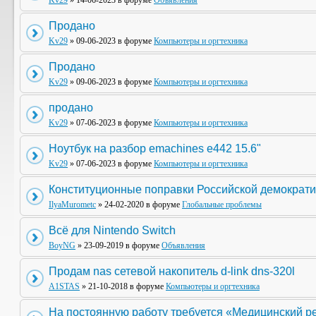
Kv29
» 14-06-2023 в форуме
Объявления
Продано
Kv29
» 09-06-2023 в форуме
Компьютеры и оргтехника
Продано
Kv29
» 09-06-2023 в форуме
Компьютеры и оргтехника
продано
Kv29
» 07-06-2023 в форуме
Компьютеры и оргтехника
Ноутбук на разбор emachines e442 15.6"
Kv29
» 07-06-2023 в форуме
Компьютеры и оргтехника
Конституционные поправки Российской демократи
IlyaMurometc
» 24-02-2020 в форуме
Глобальные проблемы
Всё для Nintendo Switch
BoyNG
» 23-09-2019 в форуме
Объявления
Продам nas сетевой накопитель d-link dns-320l
A1STAS
» 21-10-2018 в форуме
Компьютеры и оргтехника
На постоянную работу требуется «Медицинский р