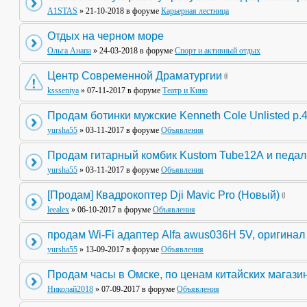
A1STAS
» 21-10-2018 в форуме
Карьерная лестница
Отдых на черном море
Ольга Анапа
» 24-03-2018 в форуме
Спорт и активный отдых
Центр Современной Драматургии
kssseniya
» 07-11-2017 в форуме
Театр и Кино
Продам ботинки мужские Kenneth Cole Unlisted р.
yursha55
» 03-11-2017 в форуме
Объявления
Продам гитарный комбик Kustom Tube12А и педа
yursha55
» 03-11-2017 в форуме
Объявления
[Продам] Квадрокоптер Dji Mavic Pro (Новый)
leealex
» 06-10-2017 в форуме
Объявления
продам Wi-Fi адаптер Alfa awus036H 5V, оригинал
yursha55
» 13-09-2017 в форуме
Объявления
Продам часы в Омске, по ценам китайских магази
Николай2018
» 07-09-2017 в форуме
Объявления