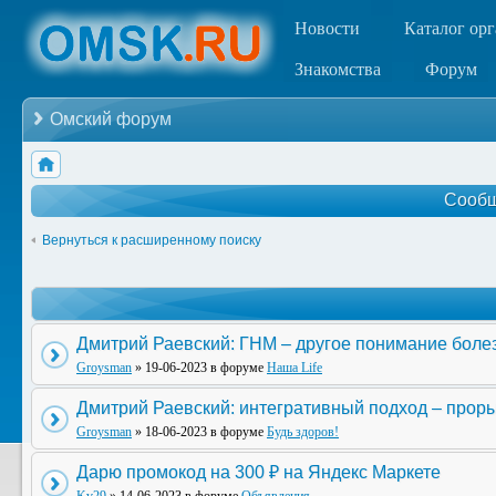
Новости
Каталог ор
Знакомства
Форум
Омский форум
Сообщ
Вернуться к расширенному поиску
Дмитрий Раевский: ГНМ – другое понимание боле
Groysman
» 19-06-2023 в форуме
Наша Life
Дмитрий Раевский: интегративный подход – прор
Groysman
» 18-06-2023 в форуме
Будь здоров!
Дарю промокод на 300 ₽ на Яндекс Маркете