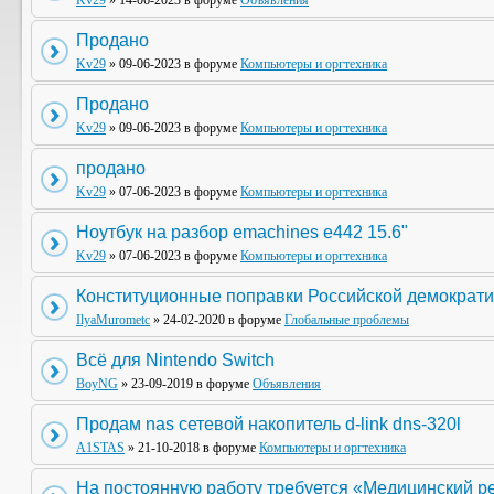
Kv29
» 14-06-2023 в форуме
Объявления
Продано
Kv29
» 09-06-2023 в форуме
Компьютеры и оргтехника
Продано
Kv29
» 09-06-2023 в форуме
Компьютеры и оргтехника
продано
Kv29
» 07-06-2023 в форуме
Компьютеры и оргтехника
Ноутбук на разбор emachines e442 15.6"
Kv29
» 07-06-2023 в форуме
Компьютеры и оргтехника
Конституционные поправки Российской демократи
IlyaMurometc
» 24-02-2020 в форуме
Глобальные проблемы
Всё для Nintendo Switch
BoyNG
» 23-09-2019 в форуме
Объявления
Продам nas сетевой накопитель d-link dns-320l
A1STAS
» 21-10-2018 в форуме
Компьютеры и оргтехника
На постоянную работу требуется «Медицинский р