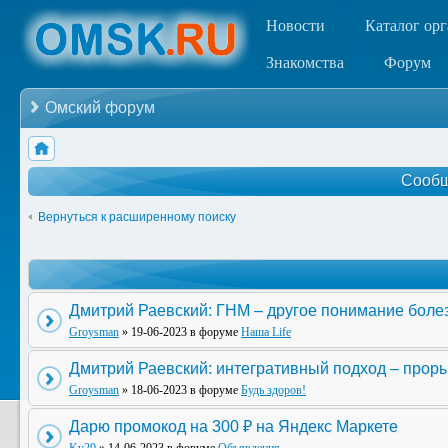
Новости
Каталог ор
Знакомства
Форум
Омский форум
Сообщ
Вернуться к расширенному поиску
Дмитрий Раевский: ГНМ – другое понимание боле
Groysman
» 19-06-2023 в форуме
Наша Life
Дмитрий Раевский: интегративный подход – прор
Groysman
» 18-06-2023 в форуме
Будь здоров!
Дарю промокод на 300 ₽ на Яндекс Маркете