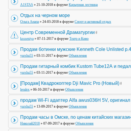
A1STAS
» 21-10-2018 в форуме
Карьерная лестница
Отдых на черном море
Ольга Анапа
» 24-03-2018 в форуме
Спорт и активный отдых
Центр Современной Драматургии
kssseniya
» 07-11-2017 в форуме
Театр и Кино
Продам ботинки мужские Kenneth Cole Unlisted р.
yursha55
» 03-11-2017 в форуме
Объявления
Продам гитарный комбик Kustom Tube12А и педа
yursha55
» 03-11-2017 в форуме
Объявления
[Продам] Квадрокоптер Dji Mavic Pro (Новый)
leealex
» 06-10-2017 в форуме
Объявления
продам Wi-Fi адаптер Alfa awus036H 5V, оригинал
yursha55
» 13-09-2017 в форуме
Объявления
Продам часы в Омске, по ценам китайских магази
Николай2018
» 07-09-2017 в форуме
Объявления