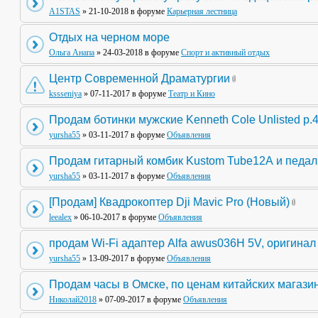
A1STAS
» 21-10-2018 в форуме
Карьерная лестница
Отдых на черном море
Ольга Анапа
» 24-03-2018 в форуме
Спорт и активный отдых
Центр Современной Драматургии
kssseniya
» 07-11-2017 в форуме
Театр и Кино
Продам ботинки мужские Kenneth Cole Unlisted р.
yursha55
» 03-11-2017 в форуме
Объявления
Продам гитарный комбик Kustom Tube12А и педа
yursha55
» 03-11-2017 в форуме
Объявления
[Продам] Квадрокоптер Dji Mavic Pro (Новый)
leealex
» 06-10-2017 в форуме
Объявления
продам Wi-Fi адаптер Alfa awus036H 5V, оригинал
yursha55
» 13-09-2017 в форуме
Объявления
Продам часы в Омске, по ценам китайских магази
Николай2018
» 07-09-2017 в форуме
Объявления