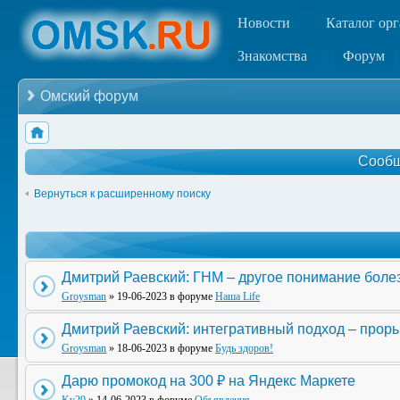
Новости
Каталог ор
Знакомства
Форум
Омский форум
Сообщ
Вернуться к расширенному поиску
Дмитрий Раевский: ГНМ – другое понимание боле
Groysman
» 19-06-2023 в форуме
Наша Life
Дмитрий Раевский: интегративный подход – прор
Groysman
» 18-06-2023 в форуме
Будь здоров!
Дарю промокод на 300 ₽ на Яндекс Маркете