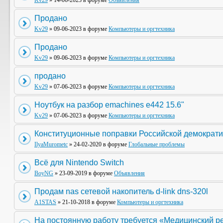
Kv29
» 14-06-2023 в форуме
Объявления
Продано
Kv29
» 09-06-2023 в форуме
Компьютеры и оргтехника
Продано
Kv29
» 09-06-2023 в форуме
Компьютеры и оргтехника
продано
Kv29
» 07-06-2023 в форуме
Компьютеры и оргтехника
Ноутбук на разбор emachines e442 15.6"
Kv29
» 07-06-2023 в форуме
Компьютеры и оргтехника
Конституционные поправки Российской демократи
IlyaMurometc
» 24-02-2020 в форуме
Глобальные проблемы
Всё для Nintendo Switch
BoyNG
» 23-09-2019 в форуме
Объявления
Продам nas сетевой накопитель d-link dns-320l
A1STAS
» 21-10-2018 в форуме
Компьютеры и оргтехника
На постоянную работу требуется «Медицинский р