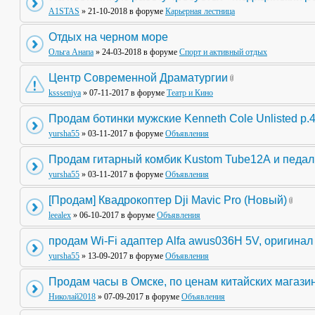
A1STAS
» 21-10-2018 в форуме
Карьерная лестница
Отдых на черном море
Ольга Анапа
» 24-03-2018 в форуме
Спорт и активный отдых
Центр Современной Драматургии
kssseniya
» 07-11-2017 в форуме
Театр и Кино
Продам ботинки мужские Kenneth Cole Unlisted р.
yursha55
» 03-11-2017 в форуме
Объявления
Продам гитарный комбик Kustom Tube12А и педа
yursha55
» 03-11-2017 в форуме
Объявления
[Продам] Квадрокоптер Dji Mavic Pro (Новый)
leealex
» 06-10-2017 в форуме
Объявления
продам Wi-Fi адаптер Alfa awus036H 5V, оригинал
yursha55
» 13-09-2017 в форуме
Объявления
Продам часы в Омске, по ценам китайских магази
Николай2018
» 07-09-2017 в форуме
Объявления