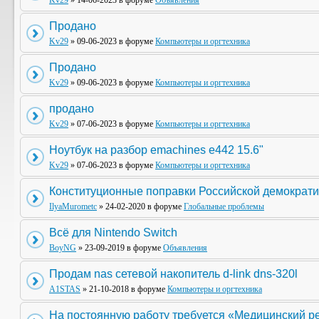
Kv29
» 14-06-2023 в форуме
Объявления
Продано
Kv29
» 09-06-2023 в форуме
Компьютеры и оргтехника
Продано
Kv29
» 09-06-2023 в форуме
Компьютеры и оргтехника
продано
Kv29
» 07-06-2023 в форуме
Компьютеры и оргтехника
Ноутбук на разбор emachines e442 15.6"
Kv29
» 07-06-2023 в форуме
Компьютеры и оргтехника
Конституционные поправки Российской демократи
IlyaMurometc
» 24-02-2020 в форуме
Глобальные проблемы
Всё для Nintendo Switch
BoyNG
» 23-09-2019 в форуме
Объявления
Продам nas сетевой накопитель d-link dns-320l
A1STAS
» 21-10-2018 в форуме
Компьютеры и оргтехника
На постоянную работу требуется «Медицинский р