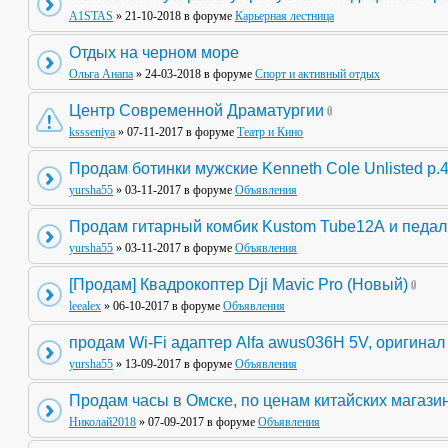
A1STAS
» 21-10-2018 в форуме
Карьерная лестница
Отдых на черном море
Ольга Анапа
» 24-03-2018 в форуме
Спорт и активный отдых
Центр Современной Драматургии
kssseniya
» 07-11-2017 в форуме
Театр и Кино
Продам ботинки мужские Kenneth Cole Unlisted р.
yursha55
» 03-11-2017 в форуме
Объявления
Продам гитарный комбик Kustom Tube12А и педа
yursha55
» 03-11-2017 в форуме
Объявления
[Продам] Квадрокоптер Dji Mavic Pro (Новый)
leealex
» 06-10-2017 в форуме
Объявления
продам Wi-Fi адаптер Alfa awus036H 5V, оригинал
yursha55
» 13-09-2017 в форуме
Объявления
Продам часы в Омске, по ценам китайских магази
Николай2018
» 07-09-2017 в форуме
Объявления