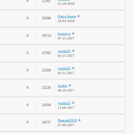
0
22561
21-10-2018
Ольга Анапа
0
16590
24-03-2018
kssseniya
0
19114
07-11-2017
yursha55
0
22592
03-11-2017
yursha55
0
22569
03-11-2017
leealex
0
23226
06-10-2017
yursha55
0
24104
13-09-2017
Николай2018
0
24157
07-09-2017