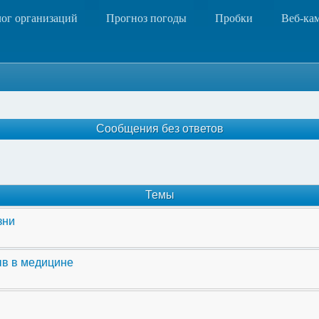
лог организаций
Прогноз погоды
Пробки
Веб-ка
Сообщения без ответов
Темы
зни
ыв в медицине