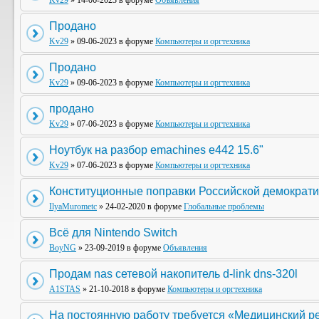
Kv29
» 14-06-2023 в форуме
Объявления
Продано
Kv29
» 09-06-2023 в форуме
Компьютеры и оргтехника
Продано
Kv29
» 09-06-2023 в форуме
Компьютеры и оргтехника
продано
Kv29
» 07-06-2023 в форуме
Компьютеры и оргтехника
Ноутбук на разбор emachines e442 15.6"
Kv29
» 07-06-2023 в форуме
Компьютеры и оргтехника
Конституционные поправки Российской демократи
IlyaMurometc
» 24-02-2020 в форуме
Глобальные проблемы
Всё для Nintendo Switch
BoyNG
» 23-09-2019 в форуме
Объявления
Продам nas сетевой накопитель d-link dns-320l
A1STAS
» 21-10-2018 в форуме
Компьютеры и оргтехника
На постоянную работу требуется «Медицинский р