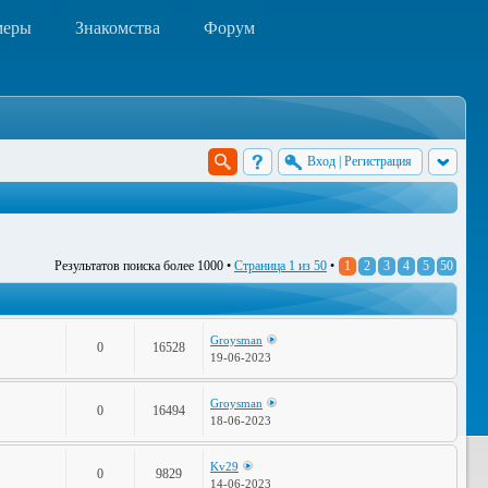
меры
Знакомства
Форум
Вход
|
Регистрация
Результатов поиска более 1000 •
Страница
1
из
50
•
1
2
3
4
5
50
Groysman
0
16528
19-06-2023
Groysman
0
16494
18-06-2023
Kv29
0
9829
14-06-2023