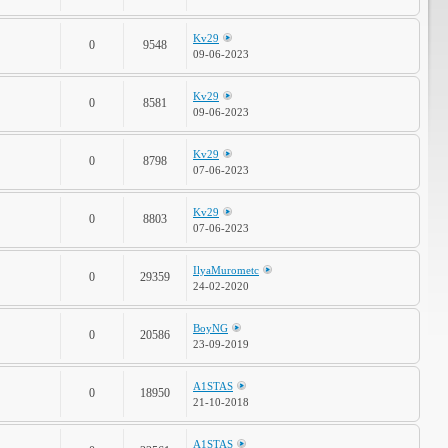
Kv29
0
9548
09-06-2023
Kv29
0
8581
09-06-2023
Kv29
0
8798
07-06-2023
Kv29
0
8803
07-06-2023
IlyaMurometc
0
29359
24-02-2020
BoyNG
0
20586
23-09-2019
A1STAS
0
18950
21-10-2018
A1STAS