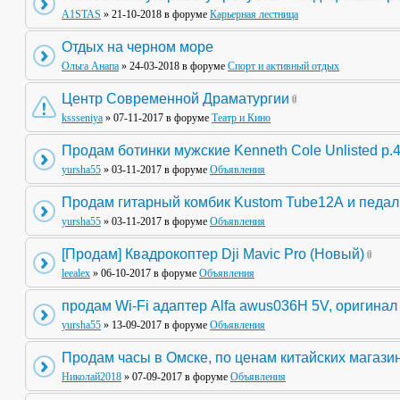
A1STAS
» 21-10-2018 в форуме
Карьерная лестница
Отдых на черном море
Ольга Анапа
» 24-03-2018 в форуме
Спорт и активный отдых
Центр Современной Драматургии
kssseniya
» 07-11-2017 в форуме
Театр и Кино
Продам ботинки мужские Kenneth Cole Unlisted р.
yursha55
» 03-11-2017 в форуме
Объявления
Продам гитарный комбик Kustom Tube12А и педа
yursha55
» 03-11-2017 в форуме
Объявления
[Продам] Квадрокоптер Dji Mavic Pro (Новый)
leealex
» 06-10-2017 в форуме
Объявления
продам Wi-Fi адаптер Alfa awus036H 5V, оригинал
yursha55
» 13-09-2017 в форуме
Объявления
Продам часы в Омске, по ценам китайских магази
Николай2018
» 07-09-2017 в форуме
Объявления