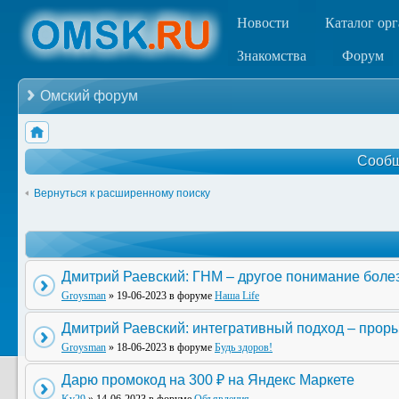
Новости
Каталог ор
Знакомства
Форум
Омский форум
Сообщ
Вернуться к расширенному поиску
Дмитрий Раевский: ГНМ – другое понимание боле
Groysman
» 19-06-2023 в форуме
Наша Life
Дмитрий Раевский: интегративный подход – прор
Groysman
» 18-06-2023 в форуме
Будь здоров!
Дарю промокод на 300 ₽ на Яндекс Маркете