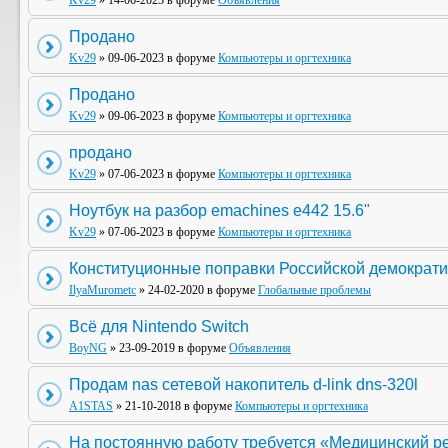
Kv29
» 14-06-2023 в форуме
Объявления
Продано
Kv29
» 09-06-2023 в форуме
Компьютеры и оргтехника
Продано
Kv29
» 09-06-2023 в форуме
Компьютеры и оргтехника
продано
Kv29
» 07-06-2023 в форуме
Компьютеры и оргтехника
Ноутбук на разбор emachines e442 15.6"
Kv29
» 07-06-2023 в форуме
Компьютеры и оргтехника
Конституционные поправки Российской демократи
IlyaMurometc
» 24-02-2020 в форуме
Глобальные проблемы
Всё для Nintendo Switch
BoyNG
» 23-09-2019 в форуме
Объявления
Продам nas сетевой накопитель d-link dns-320l
A1STAS
» 21-10-2018 в форуме
Компьютеры и оргтехника
На постоянную работу требуется «Медицинский р