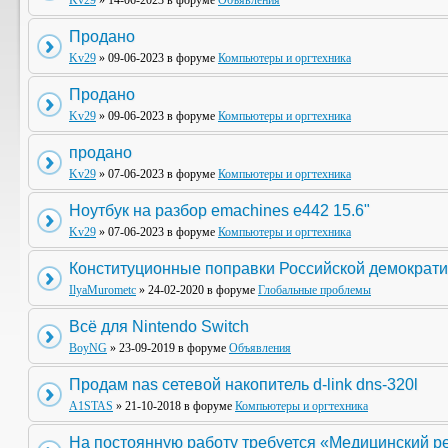
Kv29
» 14-06-2023 в форуме
Объявления
Продано
Kv29
» 09-06-2023 в форуме
Компьютеры и оргтехника
Продано
Kv29
» 09-06-2023 в форуме
Компьютеры и оргтехника
продано
Kv29
» 07-06-2023 в форуме
Компьютеры и оргтехника
Ноутбук на разбор emachines e442 15.6"
Kv29
» 07-06-2023 в форуме
Компьютеры и оргтехника
Конституционные поправки Российской демократи
IlyaMurometc
» 24-02-2020 в форуме
Глобальные проблемы
Всё для Nintendo Switch
BoyNG
» 23-09-2019 в форуме
Объявления
Продам nas сетевой накопитель d-link dns-320l
A1STAS
» 21-10-2018 в форуме
Компьютеры и оргтехника
На постоянную работу требуется «Медицинский р