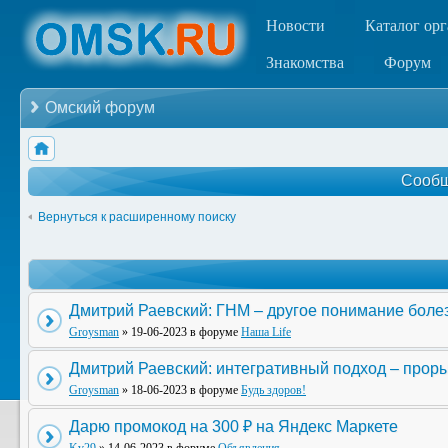
Новости
Каталог ор
Знакомства
Форум
Омский форум
Сообщ
Вернуться к расширенному поиску
Дмитрий Раевский: ГНМ – другое понимание боле
Groysman
» 19-06-2023 в форуме
Наша Life
Дмитрий Раевский: интегративный подход – прор
Groysman
» 18-06-2023 в форуме
Будь здоров!
Дарю промокод на 300 ₽ на Яндекс Маркете