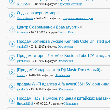
A1STAS
» 21-10-2018 в форуме
Карьерная лестница
Отдых на черном море
Ольга Анапа
» 24-03-2018 в форуме
Спорт и активный отдых
Центр Современной Драматургии
kssseniya
» 07-11-2017 в форуме
Театр и Кино
Продам ботинки мужские Kenneth Cole Unlisted р.
yursha55
» 03-11-2017 в форуме
Объявления
Продам гитарный комбик Kustom Tube12А и педа
yursha55
» 03-11-2017 в форуме
Объявления
[Продам] Квадрокоптер Dji Mavic Pro (Новый)
leealex
» 06-10-2017 в форуме
Объявления
продам Wi-Fi адаптер Alfa awus036H 5V, оригинал
yursha55
» 13-09-2017 в форуме
Объявления
Продам часы в Омске, по ценам китайских магази
Николай2018
» 07-09-2017 в форуме
Объявления