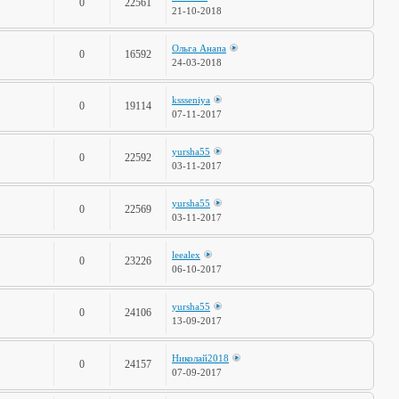
0
22561
21-10-2018
Ольга Анапа
0
16592
24-03-2018
kssseniya
0
19114
07-11-2017
yursha55
0
22592
03-11-2017
yursha55
0
22569
03-11-2017
leealex
0
23226
06-10-2017
yursha55
0
24106
13-09-2017
Николай2018
0
24157
07-09-2017