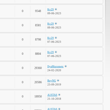
Kv29
0
9548
09-06-2023
Kv29
0
8581
09-06-2023
Kv29
0
8798
07-06-2023
Kv29
0
8804
07-06-2023
IlyaMurometc
0
29360
24-02-2020
BoyNG
0
20586
23-09-2019
A1STAS
0
18950
21-10-2018
A1STAS