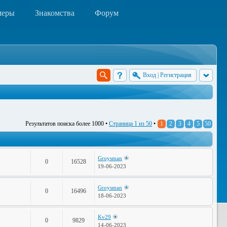
меры
Знакомства
Форум
Вход
|
Регистрация
Результатов поиска более 1000 •
Страница
1
из
50
•
1
2
3
4
5
50
Groysman
0
16528
19-06-2023
Groysman
0
16496
18-06-2023
Kv29
0
9829
14-06-2023