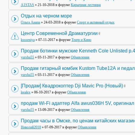
A1STAS
» 21-10-2018 в форуме
Карьерная лестница
Отдых на черном море
Ольга Анапа
» 24-03-2018 в форуме
Спорт и активный отдых
Центр Современной Драматургии
kssseniya
» 07-11-2017 в форуме
Театр и Кино
Продам ботинки мужские Kenneth Cole Unlisted р.
yursha55
» 03-11-2017 в форуме
Объявления
Продам гитарный комбик Kustom Tube12А и педа
yursha55
» 03-11-2017 в форуме
Объявления
[Продам] Квадрокоптер Dji Mavic Pro (Новый)
leealex
» 06-10-2017 в форуме
Объявления
продам Wi-Fi адаптер Alfa awus036H 5V, оригинал
yursha55
» 13-09-2017 в форуме
Объявления
Продам часы в Омске, по ценам китайских магази
Николай2018
» 07-09-2017 в форуме
Объявления