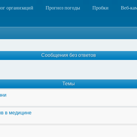
лог организаций
Прогноз погоды
Пробки
Веб-ка
Сообщения без ответов
Темы
зни
ыв в медицине