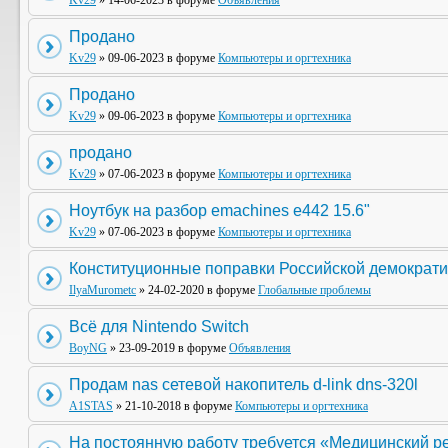
Kv29
» 14-06-2023 в форуме
Объявления
Продано
Kv29
» 09-06-2023 в форуме
Компьютеры и оргтехника
Продано
Kv29
» 09-06-2023 в форуме
Компьютеры и оргтехника
продано
Kv29
» 07-06-2023 в форуме
Компьютеры и оргтехника
Ноутбук на разбор emachines e442 15.6"
Kv29
» 07-06-2023 в форуме
Компьютеры и оргтехника
Конституционные поправки Российской демократи
IlyaMurometc
» 24-02-2020 в форуме
Глобальные проблемы
Всё для Nintendo Switch
BoyNG
» 23-09-2019 в форуме
Объявления
Продам nas сетевой накопитель d-link dns-320l
A1STAS
» 21-10-2018 в форуме
Компьютеры и оргтехника
На постоянную работу требуется «Медицинский р