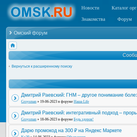
Новости
Каталог ор
Знакомства
Форум
Омский форум
Сообщ
Вернуться к расширенному поиску
Дмитрий Раевский: ГНМ – другое понимание боле
Groysman
» 19-06-2023 в форуме
Наша Life
Дмитрий Раевский: интегративный подход – прор
Groysman
» 18-06-2023 в форуме
Будь здоров!
Дарю промокод на 300 ₽ на Яндекс Маркете