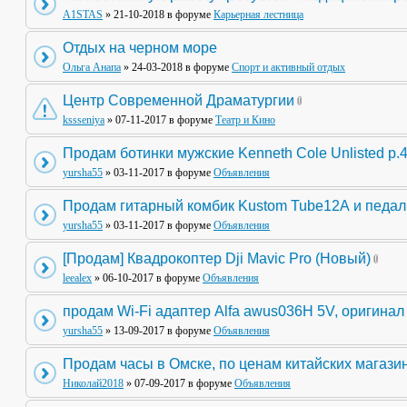
A1STAS
» 21-10-2018 в форуме
Карьерная лестница
Отдых на черном море
Ольга Анапа
» 24-03-2018 в форуме
Спорт и активный отдых
Центр Современной Драматургии
kssseniya
» 07-11-2017 в форуме
Театр и Кино
Продам ботинки мужские Kenneth Cole Unlisted р.
yursha55
» 03-11-2017 в форуме
Объявления
Продам гитарный комбик Kustom Tube12А и педа
yursha55
» 03-11-2017 в форуме
Объявления
[Продам] Квадрокоптер Dji Mavic Pro (Новый)
leealex
» 06-10-2017 в форуме
Объявления
продам Wi-Fi адаптер Alfa awus036H 5V, оригинал
yursha55
» 13-09-2017 в форуме
Объявления
Продам часы в Омске, по ценам китайских магази
Николай2018
» 07-09-2017 в форуме
Объявления