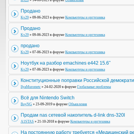
Kv29
» 14-06-2023 в форуме
Объявления
Продано
Kv29
» 09-06-2023 в форуме
Компьютеры и оргтехника
Продано
Kv29
» 09-06-2023 в форуме
Компьютеры и оргтехника
продано
Kv29
» 07-06-2023 в форуме
Компьютеры и оргтехника
Ноутбук на разбор emachines e442 15.6"
Kv29
» 07-06-2023 в форуме
Компьютеры и оргтехника
Конституционные поправки Российской демократи
IlyaMurometc
» 24-02-2020 в форуме
Глобальные проблемы
Всё для Nintendo Switch
BoyNG
» 23-09-2019 в форуме
Объявления
Продам nas сетевой накопитель d-link dns-320l
A1STAS
» 21-10-2018 в форуме
Компьютеры и оргтехника
На постоянную работу требуется «Медицинский р