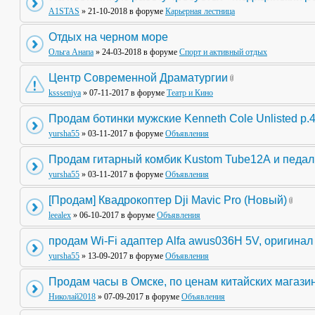
A1STAS
» 21-10-2018 в форуме
Карьерная лестница
Отдых на черном море
Ольга Анапа
» 24-03-2018 в форуме
Спорт и активный отдых
Центр Современной Драматургии
kssseniya
» 07-11-2017 в форуме
Театр и Кино
Продам ботинки мужские Kenneth Cole Unlisted р.
yursha55
» 03-11-2017 в форуме
Объявления
Продам гитарный комбик Kustom Tube12А и педа
yursha55
» 03-11-2017 в форуме
Объявления
[Продам] Квадрокоптер Dji Mavic Pro (Новый)
leealex
» 06-10-2017 в форуме
Объявления
продам Wi-Fi адаптер Alfa awus036H 5V, оригинал
yursha55
» 13-09-2017 в форуме
Объявления
Продам часы в Омске, по ценам китайских магази
Николай2018
» 07-09-2017 в форуме
Объявления