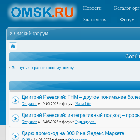
Новости
Каталог ор
Знакомства
Форум
Омский форум
Сообщ
Вернуться к расширенному поиску
Дмитрий Раевский: ГНМ – другое понимание боле
Groysman
» 19-06-2023 в форуме
Наша Life
Дмитрий Раевский: интегративный подход – прор
Groysman
» 18-06-2023 в форуме
Будь здоров!
Дарю промокод на 300 ₽ на Яндекс Маркете