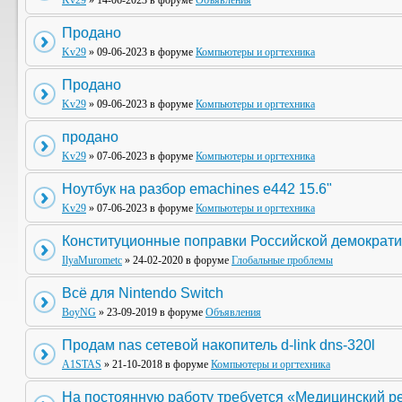
Kv29
» 14-06-2023 в форуме
Объявления
Продано
Kv29
» 09-06-2023 в форуме
Компьютеры и оргтехника
Продано
Kv29
» 09-06-2023 в форуме
Компьютеры и оргтехника
продано
Kv29
» 07-06-2023 в форуме
Компьютеры и оргтехника
Ноутбук на разбор emachines e442 15.6"
Kv29
» 07-06-2023 в форуме
Компьютеры и оргтехника
Конституционные поправки Российской демократи
IlyaMurometc
» 24-02-2020 в форуме
Глобальные проблемы
Всё для Nintendo Switch
BoyNG
» 23-09-2019 в форуме
Объявления
Продам nas сетевой накопитель d-link dns-320l
A1STAS
» 21-10-2018 в форуме
Компьютеры и оргтехника
На постоянную работу требуется «Медицинский р