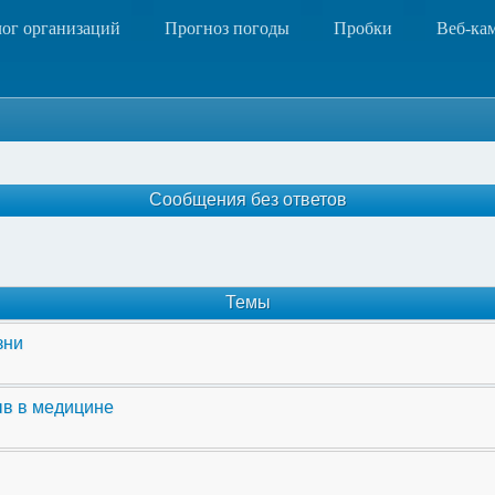
лог организаций
Прогноз погоды
Пробки
Веб-ка
Сообщения без ответов
Темы
зни
ыв в медицине