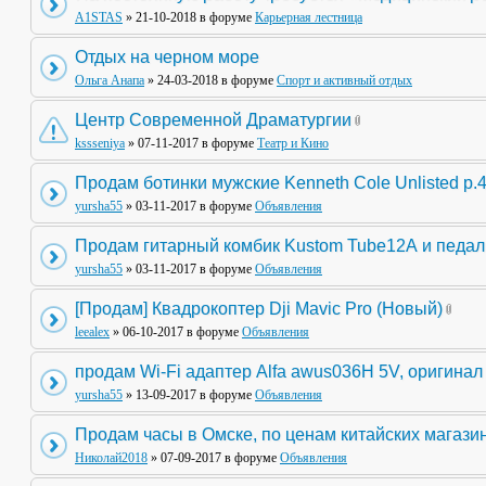
A1STAS
» 21-10-2018 в форуме
Карьерная лестница
Отдых на черном море
Ольга Анапа
» 24-03-2018 в форуме
Спорт и активный отдых
Центр Современной Драматургии
kssseniya
» 07-11-2017 в форуме
Театр и Кино
Продам ботинки мужские Kenneth Cole Unlisted р.
yursha55
» 03-11-2017 в форуме
Объявления
Продам гитарный комбик Kustom Tube12А и педа
yursha55
» 03-11-2017 в форуме
Объявления
[Продам] Квадрокоптер Dji Mavic Pro (Новый)
leealex
» 06-10-2017 в форуме
Объявления
продам Wi-Fi адаптер Alfa awus036H 5V, оригинал
yursha55
» 13-09-2017 в форуме
Объявления
Продам часы в Омске, по ценам китайских магази
Николай2018
» 07-09-2017 в форуме
Объявления