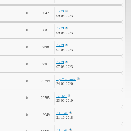
Kv29
0
9547
09-06-2023
Kv29
0
8581
09-06-2023
Kv29
0
8798
07-06-2023
Kv29
0
8801
07-06-2023
IlyaMurometc
0
29359
24-02-2020
BoyNG
0
20585
23-09-2019
A1STAS
0
18949
21-10-2018
A1STAS