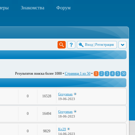
меры
Знакомства
Форум
Вход
|
Регистрация
Результатов поиска более 1000 •
Страница
1
из
50
•
1
2
3
4
5
50
Groysman
0
16528
19-06-2023
Groysman
0
16494
18-06-2023
Kv29
0
9829
14-06-2023