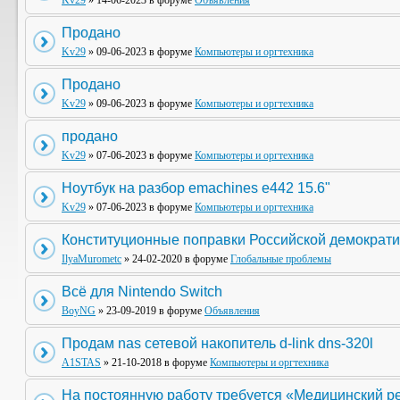
Kv29
» 14-06-2023 в форуме
Объявления
Продано
Kv29
» 09-06-2023 в форуме
Компьютеры и оргтехника
Продано
Kv29
» 09-06-2023 в форуме
Компьютеры и оргтехника
продано
Kv29
» 07-06-2023 в форуме
Компьютеры и оргтехника
Ноутбук на разбор emachines e442 15.6"
Kv29
» 07-06-2023 в форуме
Компьютеры и оргтехника
Конституционные поправки Российской демократи
IlyaMurometc
» 24-02-2020 в форуме
Глобальные проблемы
Всё для Nintendo Switch
BoyNG
» 23-09-2019 в форуме
Объявления
Продам nas сетевой накопитель d-link dns-320l
A1STAS
» 21-10-2018 в форуме
Компьютеры и оргтехника
На постоянную работу требуется «Медицинский р