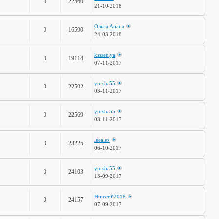
0
22560
21-10-2018
Ольга Анапа
0
16590
24-03-2018
kssseniya
0
19114
07-11-2017
yursha55
0
22592
03-11-2017
yursha55
0
22569
03-11-2017
leealex
0
23225
06-10-2017
yursha55
0
24103
13-09-2017
Николай2018
0
24157
07-09-2017