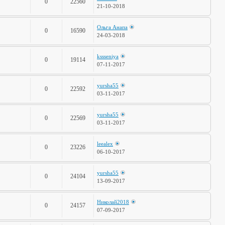
0
22560
21-10-2018
Ольга Анапа
0
16590
24-03-2018
kssseniya
0
19114
07-11-2017
yursha55
0
22592
03-11-2017
yursha55
0
22569
03-11-2017
leealex
0
23226
06-10-2017
yursha55
0
24104
13-09-2017
Николай2018
0
24157
07-09-2017