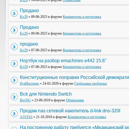
Kv29
» 14-06-2023 в форуме
Объявления
Продано
Kv29
» 09-06-2023 в форуме
Компьютеры и оргтехника
Продано
Kv29
» 09-06-2023 в форуме
Компьютеры и оргтехника
продано
Kv29
» 07-06-2023 в форуме
Компьютеры и оргтехника
Ноутбук на разбор emachines e442 15.6"
Kv29
» 07-06-2023 в форуме
Компьютеры и оргтехника
Конституционные поправки Российской демократи
IlyaMurometc
» 24-02-2020 в форуме
Глобальные проблемы
Всё для Nintendo Switch
BoyNG
» 23-09-2019 в форуме
Объявления
Продам nas сетевой накопитель d-link dns-320l
A1STAS
» 21-10-2018 в форуме
Компьютеры и оргтехника
На постоянную работу требуется «Медицинский р