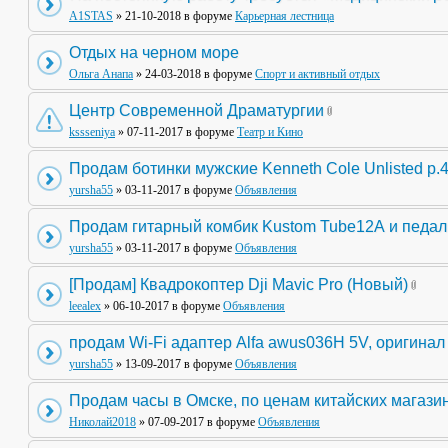
A1STAS
» 21-10-2018 в форуме
Карьерная лестница
Отдых на черном море
Ольга Анапа
» 24-03-2018 в форуме
Спорт и активный отдых
Центр Современной Драматургии
kssseniya
» 07-11-2017 в форуме
Театр и Кино
Продам ботинки мужские Kenneth Cole Unlisted р.
yursha55
» 03-11-2017 в форуме
Объявления
Продам гитарный комбик Kustom Tube12А и педа
yursha55
» 03-11-2017 в форуме
Объявления
[Продам] Квадрокоптер Dji Mavic Pro (Новый)
leealex
» 06-10-2017 в форуме
Объявления
продам Wi-Fi адаптер Alfa awus036H 5V, оригинал
yursha55
» 13-09-2017 в форуме
Объявления
Продам часы в Омске, по ценам китайских магази
Николай2018
» 07-09-2017 в форуме
Объявления