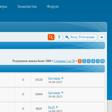
меры
Знакомства
Форум
Вход
|
Регистрация
Результатов поиска более 1000 •
Страница
1
из
50
•
1
2
3
4
5
50
Groysman
0
16528
19-06-2023
Groysman
0
16494
18-06-2023
Kv29
0
9829
14-06-2023