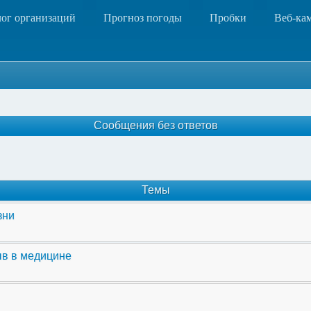
лог организаций
Прогноз погоды
Пробки
Веб-ка
Сообщения без ответов
Темы
зни
ыв в медицине