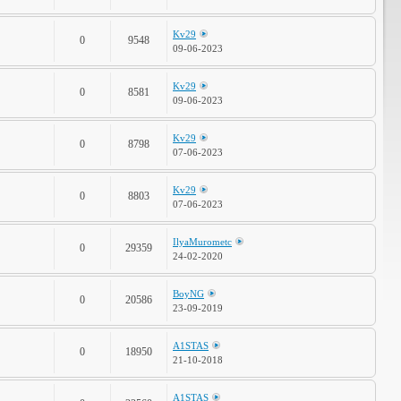
Kv29
0
9548
09-06-2023
Kv29
0
8581
09-06-2023
Kv29
0
8798
07-06-2023
Kv29
0
8803
07-06-2023
IlyaMurometc
0
29359
24-02-2020
BoyNG
0
20586
23-09-2019
A1STAS
0
18950
21-10-2018
A1STAS