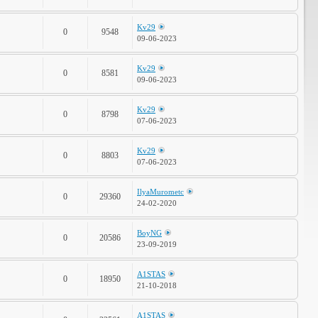
Kv29
0
9548
09-06-2023
Kv29
0
8581
09-06-2023
Kv29
0
8798
07-06-2023
Kv29
0
8803
07-06-2023
IlyaMurometc
0
29360
24-02-2020
BoyNG
0
20586
23-09-2019
A1STAS
0
18950
21-10-2018
A1STAS