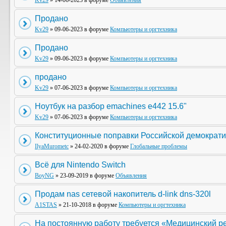
Kv29
» 14-06-2023 в форуме
Объявления
Продано
Kv29
» 09-06-2023 в форуме
Компьютеры и оргтехника
Продано
Kv29
» 09-06-2023 в форуме
Компьютеры и оргтехника
продано
Kv29
» 07-06-2023 в форуме
Компьютеры и оргтехника
Ноутбук на разбор emachines e442 15.6"
Kv29
» 07-06-2023 в форуме
Компьютеры и оргтехника
Конституционные поправки Российской демократи
IlyaMurometc
» 24-02-2020 в форуме
Глобальные проблемы
Всё для Nintendo Switch
BoyNG
» 23-09-2019 в форуме
Объявления
Продам nas сетевой накопитель d-link dns-320l
A1STAS
» 21-10-2018 в форуме
Компьютеры и оргтехника
На постоянную работу требуется «Медицинский р