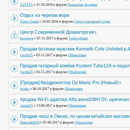
A1STAS
» 21-10-2018 в форуме
Карьерная лестница
Отдых на черном море
Ольга Анапа
» 24-03-2018 в форуме
Спорт и активный отдых
Центр Современной Драматургии
kssseniya
» 07-11-2017 в форуме
Театр и Кино
Продам ботинки мужские Kenneth Cole Unlisted р.
yursha55
» 03-11-2017 в форуме
Объявления
Продам гитарный комбик Kustom Tube12А и педа
yursha55
» 03-11-2017 в форуме
Объявления
[Продам] Квадрокоптер Dji Mavic Pro (Новый)
leealex
» 06-10-2017 в форуме
Объявления
продам Wi-Fi адаптер Alfa awus036H 5V, оригинал
yursha55
» 13-09-2017 в форуме
Объявления
Продам часы в Омске, по ценам китайских магази
Николай2018
» 07-09-2017 в форуме
Объявления