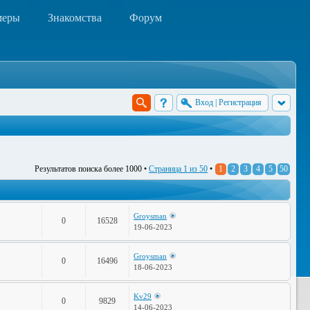
меры
Знакомства
Форум
Вход
|
Регистрация
Результатов поиска более 1000 •
Страница
1
из
50
•
1
2
3
4
5
50
Groysman
0
16528
19-06-2023
Groysman
0
16496
18-06-2023
Kv29
0
9829
14-06-2023