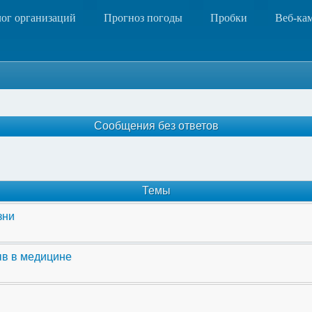
лог организаций
Прогноз погоды
Пробки
Веб-ка
Сообщения без ответов
Темы
зни
ыв в медицине