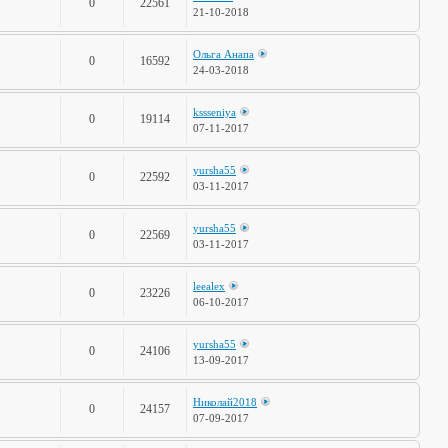
0
22561
21-10-2018
Ольга Анапа
0
16592
24-03-2018
kssseniya
0
19114
07-11-2017
yursha55
0
22592
03-11-2017
yursha55
0
22569
03-11-2017
leealex
0
23226
06-10-2017
yursha55
0
24106
13-09-2017
Николай2018
0
24157
07-09-2017