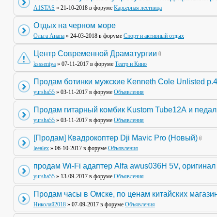
A1STAS
» 21-10-2018 в форуме
Карьерная лестница
Отдых на черном море
Ольга Анапа
» 24-03-2018 в форуме
Спорт и активный отдых
Центр Современной Драматургии
kssseniya
» 07-11-2017 в форуме
Театр и Кино
Продам ботинки мужские Kenneth Cole Unlisted р.
yursha55
» 03-11-2017 в форуме
Объявления
Продам гитарный комбик Kustom Tube12А и педа
yursha55
» 03-11-2017 в форуме
Объявления
[Продам] Квадрокоптер Dji Mavic Pro (Новый)
leealex
» 06-10-2017 в форуме
Объявления
продам Wi-Fi адаптер Alfa awus036H 5V, оригинал
yursha55
» 13-09-2017 в форуме
Объявления
Продам часы в Омске, по ценам китайских магази
Николай2018
» 07-09-2017 в форуме
Объявления