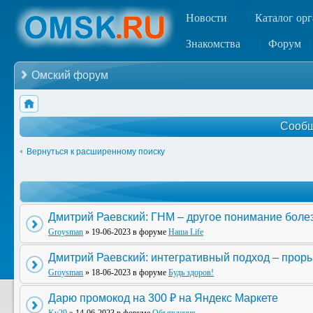
Новости
Каталог ор
Знакомства
Форум
Омский форум
Сообщ
Вернуться к расширенному поиску
Дмитрий Раевский: ГНМ – другое понимание боле
Groysman
» 19-06-2023 в форуме
Наша Life
Дмитрий Раевский: интегративный подход – прор
Groysman
» 18-06-2023 в форуме
Будь здоров!
Дарю промокод на 300 ₽ на Яндекс Маркете