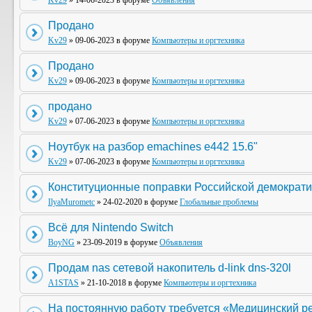
Kv29
» 14-06-2023 в форуме
Объявления
Продано
Kv29
» 09-06-2023 в форуме
Компьютеры и оргтехника
Продано
Kv29
» 09-06-2023 в форуме
Компьютеры и оргтехника
продано
Kv29
» 07-06-2023 в форуме
Компьютеры и оргтехника
Ноутбук на разбор emachines e442 15.6"
Kv29
» 07-06-2023 в форуме
Компьютеры и оргтехника
Конституционные поправки Российской демократи
IlyaMurometc
» 24-02-2020 в форуме
Глобальные проблемы
Всё для Nintendo Switch
BoyNG
» 23-09-2019 в форуме
Объявления
Продам nas сетевой накопитель d-link dns-320l
A1STAS
» 21-10-2018 в форуме
Компьютеры и оргтехника
На постоянную работу требуется «Медицинский р