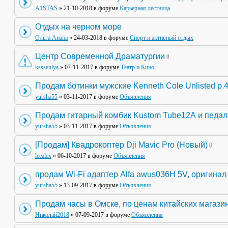
A1STAS
» 21-10-2018 в форуме
Карьерная лестница
Отдых на черном море
Ольга Анапа
» 24-03-2018 в форуме
Спорт и активный отдых
Центр Современной Драматургии
kssseniya
» 07-11-2017 в форуме
Театр и Кино
Продам ботинки мужские Kenneth Cole Unlisted р.
yursha55
» 03-11-2017 в форуме
Объявления
Продам гитарный комбик Kustom Tube12А и педа
yursha55
» 03-11-2017 в форуме
Объявления
[Продам] Квадрокоптер Dji Mavic Pro (Новый)
leealex
» 06-10-2017 в форуме
Объявления
продам Wi-Fi адаптер Alfa awus036H 5V, оригинал
yursha55
» 13-09-2017 в форуме
Объявления
Продам часы в Омске, по ценам китайских магази
Николай2018
» 07-09-2017 в форуме
Объявления