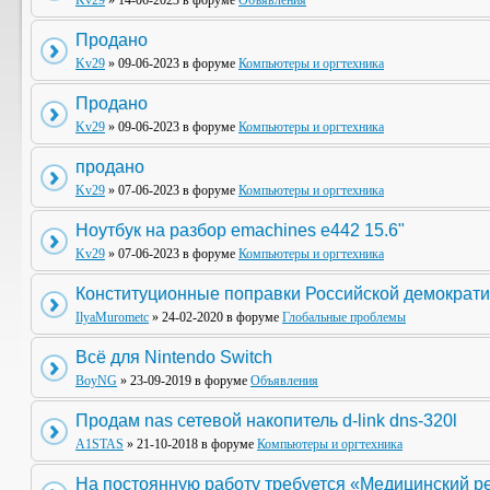
Kv29
» 14-06-2023 в форуме
Объявления
Продано
Kv29
» 09-06-2023 в форуме
Компьютеры и оргтехника
Продано
Kv29
» 09-06-2023 в форуме
Компьютеры и оргтехника
продано
Kv29
» 07-06-2023 в форуме
Компьютеры и оргтехника
Ноутбук на разбор emachines e442 15.6"
Kv29
» 07-06-2023 в форуме
Компьютеры и оргтехника
Конституционные поправки Российской демократи
IlyaMurometc
» 24-02-2020 в форуме
Глобальные проблемы
Всё для Nintendo Switch
BoyNG
» 23-09-2019 в форуме
Объявления
Продам nas сетевой накопитель d-link dns-320l
A1STAS
» 21-10-2018 в форуме
Компьютеры и оргтехника
На постоянную работу требуется «Медицинский р