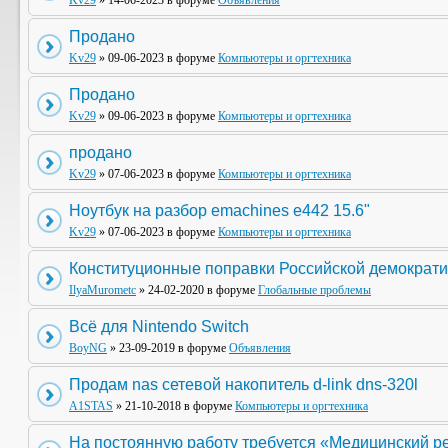
Kv29
» 14-06-2023 в форуме
Объявления
Продано
Kv29
» 09-06-2023 в форуме
Компьютеры и оргтехника
Продано
Kv29
» 09-06-2023 в форуме
Компьютеры и оргтехника
продано
Kv29
» 07-06-2023 в форуме
Компьютеры и оргтехника
Ноутбук на разбор emachines e442 15.6"
Kv29
» 07-06-2023 в форуме
Компьютеры и оргтехника
Конституционные поправки Российской демократи
IlyaMurometc
» 24-02-2020 в форуме
Глобальные проблемы
Всё для Nintendo Switch
BoyNG
» 23-09-2019 в форуме
Объявления
Продам nas сетевой накопитель d-link dns-320l
A1STAS
» 21-10-2018 в форуме
Компьютеры и оргтехника
На постоянную работу требуется «Медицинский р