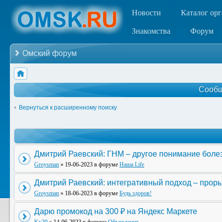
Новости
Каталог ор
Знакомства
Форум
Омский форум
Сообщ
Вернуться к расширенному поиску
Дмитрий Раевский: ГНМ – другое понимание боле
Groysman
» 19-06-2023 в форуме
Наша Life
Дмитрий Раевский: интегративный подход – прор
Groysman
» 18-06-2023 в форуме
Будь здоров!
Дарю промокод на 300 ₽ на Яндекс Маркете