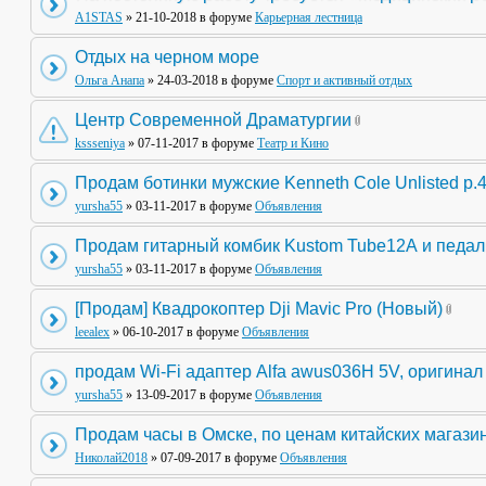
A1STAS
» 21-10-2018 в форуме
Карьерная лестница
Отдых на черном море
Ольга Анапа
» 24-03-2018 в форуме
Спорт и активный отдых
Центр Современной Драматургии
kssseniya
» 07-11-2017 в форуме
Театр и Кино
Продам ботинки мужские Kenneth Cole Unlisted р.
yursha55
» 03-11-2017 в форуме
Объявления
Продам гитарный комбик Kustom Tube12А и педа
yursha55
» 03-11-2017 в форуме
Объявления
[Продам] Квадрокоптер Dji Mavic Pro (Новый)
leealex
» 06-10-2017 в форуме
Объявления
продам Wi-Fi адаптер Alfa awus036H 5V, оригинал
yursha55
» 13-09-2017 в форуме
Объявления
Продам часы в Омске, по ценам китайских магази
Николай2018
» 07-09-2017 в форуме
Объявления