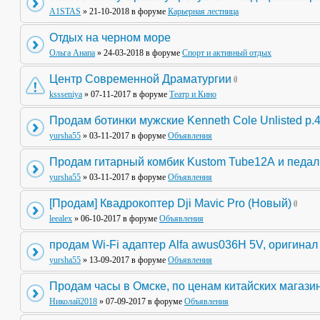
A1STAS
» 21-10-2018 в форуме
Карьерная лестница
Отдых на черном море
Ольга Анапа
» 24-03-2018 в форуме
Спорт и активный отдых
Центр Современной Драматургии
kssseniya
» 07-11-2017 в форуме
Театр и Кино
Продам ботинки мужские Kenneth Cole Unlisted р.
yursha55
» 03-11-2017 в форуме
Объявления
Продам гитарный комбик Kustom Tube12А и педа
yursha55
» 03-11-2017 в форуме
Объявления
[Продам] Квадрокоптер Dji Mavic Pro (Новый)
leealex
» 06-10-2017 в форуме
Объявления
продам Wi-Fi адаптер Alfa awus036H 5V, оригинал
yursha55
» 13-09-2017 в форуме
Объявления
Продам часы в Омске, по ценам китайских магази
Николай2018
» 07-09-2017 в форуме
Объявления