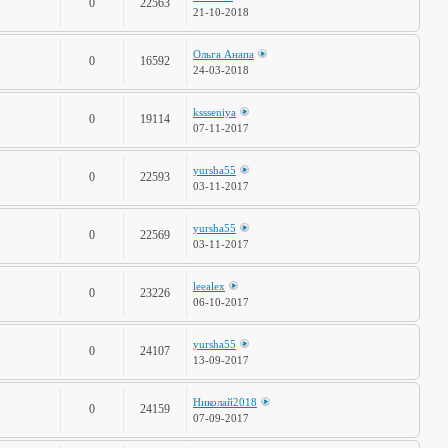
0
22563
21-10-2018
Ольга Анапа
0
16592
24-03-2018
kssseniya
0
19114
07-11-2017
yursha55
0
22593
03-11-2017
yursha55
0
22569
03-11-2017
leealex
0
23226
06-10-2017
yursha55
0
24107
13-09-2017
Николай2018
0
24159
07-09-2017