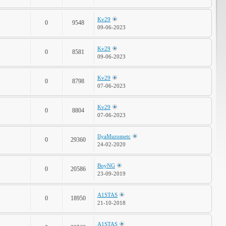
Kv29
0
9548
09-06-2023
Kv29
0
8581
09-06-2023
Kv29
0
8798
07-06-2023
Kv29
0
8804
07-06-2023
IlyaMurometc
0
29360
24-02-2020
BoyNG
0
20586
23-09-2019
A1STAS
0
18950
21-10-2018
A1STAS