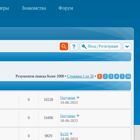
меры
Знакомства
Форум
Вход
|
Регистрация
Результатов поиска более 1000 •
Страница
1
из
50
•
1
2
3
4
5
50
Groysman
0
16528
19-06-2023
Groysman
0
16496
18-06-2023
Kv29
0
9829
14-06-2023