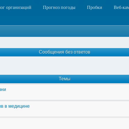
лог организаций
Прогноз погоды
Пробки
Веб-ка
Сообщения без ответов
Темы
зни
ыв в медицине