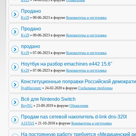
Kv29
» 14-06-2023 в форуме
Объявления
Продано
Kv29
» 09-06-2023 в форуме
Компьютеры и оргтехника
Продано
Kv29
» 09-06-2023 в форуме
Компьютеры и оргтехника
продано
Kv29
» 07-06-2023 в форуме
Компьютеры и оргтехника
Ноутбук на разбор emachines e442 15.6"
Kv29
» 07-06-2023 в форуме
Компьютеры и оргтехника
Конституционные поправки Российской демократи
IlyaMurometc
» 24-02-2020 в форуме
Глобальные проблемы
Всё для Nintendo Switch
BoyNG
» 23-09-2019 в форуме
Объявления
Продам nas сетевой накопитель d-link dns-320l
A1STAS
» 21-10-2018 в форуме
Компьютеры и оргтехника
На постоянную работу требуется «Медицинский р