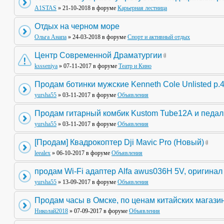
A1STAS
» 21-10-2018 в форуме
Карьерная лестница
Отдых на черном море
Ольга Анапа
» 24-03-2018 в форуме
Спорт и активный отдых
Центр Современной Драматургии
kssseniya
» 07-11-2017 в форуме
Театр и Кино
Продам ботинки мужские Kenneth Cole Unlisted р.
yursha55
» 03-11-2017 в форуме
Объявления
Продам гитарный комбик Kustom Tube12А и педа
yursha55
» 03-11-2017 в форуме
Объявления
[Продам] Квадрокоптер Dji Mavic Pro (Новый)
leealex
» 06-10-2017 в форуме
Объявления
продам Wi-Fi адаптер Alfa awus036H 5V, оригинал
yursha55
» 13-09-2017 в форуме
Объявления
Продам часы в Омске, по ценам китайских магази
Николай2018
» 07-09-2017 в форуме
Объявления