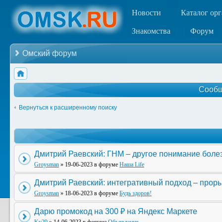
Новости
Каталог ор
Знакомства
Форум
Омский форум
Сообщ
Вернуться к расширенному поиску
Дмитрий Раевский: ГНМ – другое понимание боле
Groysman
» 19-06-2023 в форуме
Наша Life
Дмитрий Раевский: интегративный подход – прор
Groysman
» 18-06-2023 в форуме
Будь здоров!
Дарю промокод на 300 ₽ на Яндекс Маркете