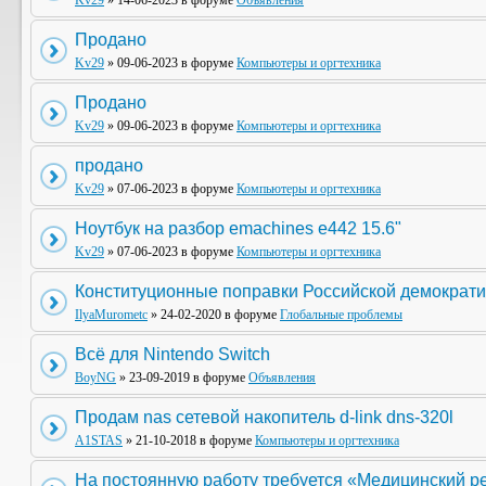
Kv29
» 14-06-2023 в форуме
Объявления
Продано
Kv29
» 09-06-2023 в форуме
Компьютеры и оргтехника
Продано
Kv29
» 09-06-2023 в форуме
Компьютеры и оргтехника
продано
Kv29
» 07-06-2023 в форуме
Компьютеры и оргтехника
Ноутбук на разбор emachines e442 15.6"
Kv29
» 07-06-2023 в форуме
Компьютеры и оргтехника
Конституционные поправки Российской демократи
IlyaMurometc
» 24-02-2020 в форуме
Глобальные проблемы
Всё для Nintendo Switch
BoyNG
» 23-09-2019 в форуме
Объявления
Продам nas сетевой накопитель d-link dns-320l
A1STAS
» 21-10-2018 в форуме
Компьютеры и оргтехника
На постоянную работу требуется «Медицинский р