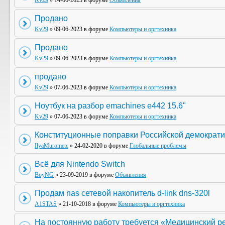
Kv29
» 14-06-2023 в форуме
Объявления
Продано
Kv29
» 09-06-2023 в форуме
Компьютеры и оргтехника
Продано
Kv29
» 09-06-2023 в форуме
Компьютеры и оргтехника
продано
Kv29
» 07-06-2023 в форуме
Компьютеры и оргтехника
Ноутбук на разбор emachines e442 15.6"
Kv29
» 07-06-2023 в форуме
Компьютеры и оргтехника
Конституционные поправки Российской демократи
IlyaMurometc
» 24-02-2020 в форуме
Глобальные проблемы
Всё для Nintendo Switch
BoyNG
» 23-09-2019 в форуме
Объявления
Продам nas сетевой накопитель d-link dns-320l
A1STAS
» 21-10-2018 в форуме
Компьютеры и оргтехника
На постоянную работу требуется «Медицинский р