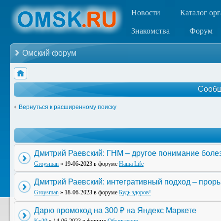
Новости
Каталог ор
Знакомства
Форум
Омский форум
Сообщ
Вернуться к расширенному поиску
Дмитрий Раевский: ГНМ – другое понимание боле
Groysman
» 19-06-2023 в форуме
Наша Life
Дмитрий Раевский: интегративный подход – прор
Groysman
» 18-06-2023 в форуме
Будь здоров!
Дарю промокод на 300 ₽ на Яндекс Маркете