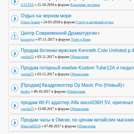
A1STAS
» 21-10-2018 в форуме
Карьерная лестница
Отдых на черном море
Ольга Анапа
» 24-03-2018 в форуме
Спорт и активный отдых
Центр Современной Драматургии
kssseniya
» 07-11-2017 в форуме
Театр и Кино
Продам ботинки мужские Kenneth Cole Unlisted р.
yursha55
» 03-11-2017 в форуме
Объявления
Продам гитарный комбик Kustom Tube12А и педа
yursha55
» 03-11-2017 в форуме
Объявления
[Продам] Квадрокоптер Dji Mavic Pro (Новый)
leealex
» 06-10-2017 в форуме
Объявления
продам Wi-Fi адаптер Alfa awus036H 5V, оригинал
yursha55
» 13-09-2017 в форуме
Объявления
Продам часы в Омске, по ценам китайских магази
Николай2018
» 07-09-2017 в форуме
Объявления