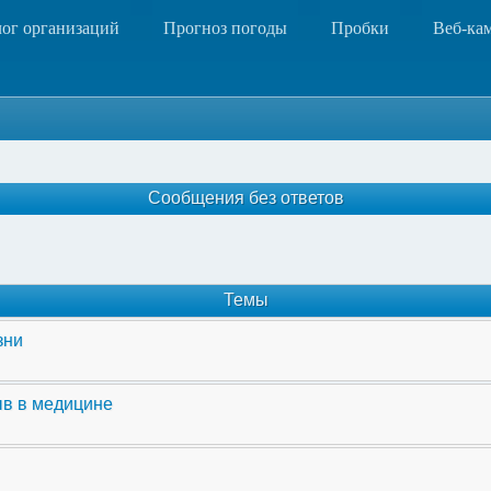
лог организаций
Прогноз погоды
Пробки
Веб-ка
Сообщения без ответов
Темы
зни
ыв в медицине