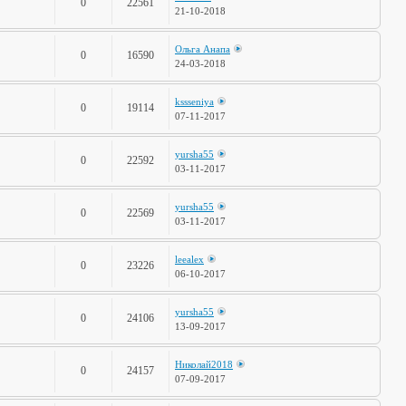
0
22561
21-10-2018
Ольга Анапа
0
16590
24-03-2018
kssseniya
0
19114
07-11-2017
yursha55
0
22592
03-11-2017
yursha55
0
22569
03-11-2017
leealex
0
23226
06-10-2017
yursha55
0
24106
13-09-2017
Николай2018
0
24157
07-09-2017