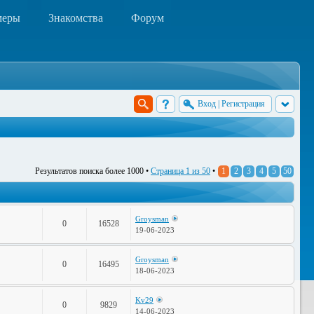
меры
Знакомства
Форум
Вход
|
Регистрация
Результатов поиска более 1000 •
Страница
1
из
50
•
1
2
3
4
5
50
Groysman
0
16528
19-06-2023
Groysman
0
16495
18-06-2023
Kv29
0
9829
14-06-2023