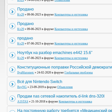
Kv29
» 14-06-2023 в форуме
Объявления
Продано
Kv29
» 09-06-2023 в форуме
Компьютеры и оргтехника
Продано
Kv29
» 09-06-2023 в форуме
Компьютеры и оргтехника
продано
Kv29
» 07-06-2023 в форуме
Компьютеры и оргтехника
Ноутбук на разбор emachines e442 15.6"
Kv29
» 07-06-2023 в форуме
Компьютеры и оргтехника
Конституционные поправки Российской демократи
IlyaMurometc
» 24-02-2020 в форуме
Глобальные проблемы
Всё для Nintendo Switch
BoyNG
» 23-09-2019 в форуме
Объявления
Продам nas сетевой накопитель d-link dns-320l
A1STAS
» 21-10-2018 в форуме
Компьютеры и оргтехника
На постоянную работу требуется «Медицинский р