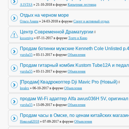
A1STAS
» 21-10-2018 в форуме
Карьерная лестница
Отдых на черном море
Ольга Анапа
» 24-03-2018 в форуме
Спорт и активный отдых
Центр Современной Драматургии
kssseniya
» 07-11-2017 в форуме
Театр и Кино
Продам ботинки мужские Kenneth Cole Unlisted р.
yursha55
» 03-11-2017 в форуме
Объявления
Продам гитарный комбик Kustom Tube12А и педа
yursha55
» 03-11-2017 в форуме
Объявления
[Продам] Квадрокоптер Dji Mavic Pro (Новый)
leealex
» 06-10-2017 в форуме
Объявления
продам Wi-Fi адаптер Alfa awus036H 5V, оригинал
yursha55
» 13-09-2017 в форуме
Объявления
Продам часы в Омске, по ценам китайских магази
Николай2018
» 07-09-2017 в форуме
Объявления