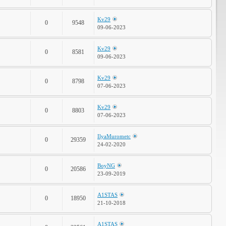
Kv29
0
9548
09-06-2023
Kv29
0
8581
09-06-2023
Kv29
0
8798
07-06-2023
Kv29
0
8803
07-06-2023
IlyaMurometc
0
29359
24-02-2020
BoyNG
0
20586
23-09-2019
A1STAS
0
18950
21-10-2018
A1STAS