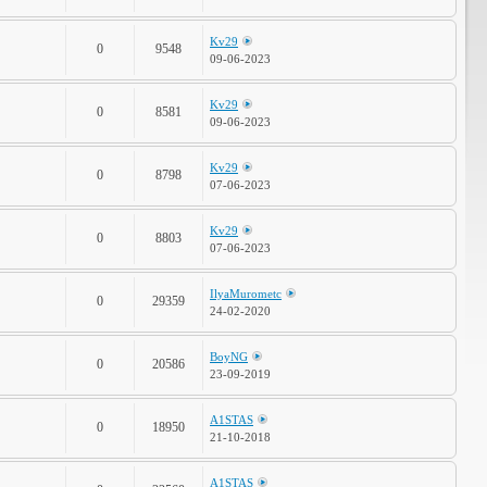
Kv29
0
9548
09-06-2023
Kv29
0
8581
09-06-2023
Kv29
0
8798
07-06-2023
Kv29
0
8803
07-06-2023
IlyaMurometc
0
29359
24-02-2020
BoyNG
0
20586
23-09-2019
A1STAS
0
18950
21-10-2018
A1STAS