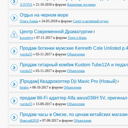
A1STAS
» 21-10-2018 в форуме
Карьерная лестница
Отдых на черном море
Ольга Анапа
» 24-03-2018 в форуме
Спорт и активный отдых
Центр Современной Драматургии
kssseniya
» 07-11-2017 в форуме
Театр и Кино
Продам ботинки мужские Kenneth Cole Unlisted р.
yursha55
» 03-11-2017 в форуме
Объявления
Продам гитарный комбик Kustom Tube12А и педа
yursha55
» 03-11-2017 в форуме
Объявления
[Продам] Квадрокоптер Dji Mavic Pro (Новый)
leealex
» 06-10-2017 в форуме
Объявления
продам Wi-Fi адаптер Alfa awus036H 5V, оригинал
yursha55
» 13-09-2017 в форуме
Объявления
Продам часы в Омске, по ценам китайских магази
Николай2018
» 07-09-2017 в форуме
Объявления