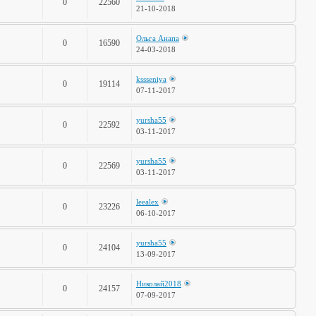
0
22560
21-10-2018
Ольга Анапа
0
16590
24-03-2018
kssseniya
0
19114
07-11-2017
yursha55
0
22592
03-11-2017
yursha55
0
22569
03-11-2017
leealex
0
23226
06-10-2017
yursha55
0
24104
13-09-2017
Николай2018
0
24157
07-09-2017