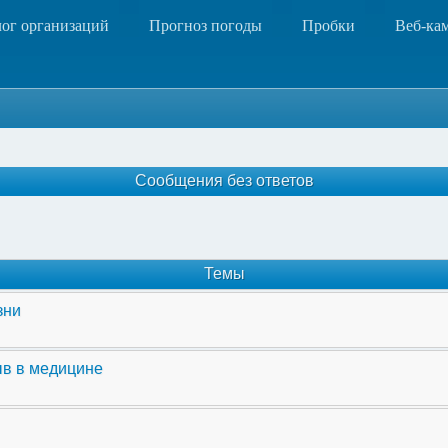
лог организаций
Прогноз погоды
Пробки
Веб-ка
Сообщения без ответов
Темы
зни
ыв в медицине