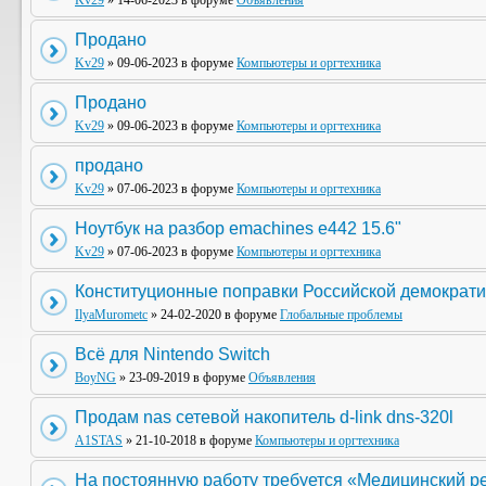
Kv29
» 14-06-2023 в форуме
Объявления
Продано
Kv29
» 09-06-2023 в форуме
Компьютеры и оргтехника
Продано
Kv29
» 09-06-2023 в форуме
Компьютеры и оргтехника
продано
Kv29
» 07-06-2023 в форуме
Компьютеры и оргтехника
Ноутбук на разбор emachines e442 15.6"
Kv29
» 07-06-2023 в форуме
Компьютеры и оргтехника
Конституционные поправки Российской демократи
IlyaMurometc
» 24-02-2020 в форуме
Глобальные проблемы
Всё для Nintendo Switch
BoyNG
» 23-09-2019 в форуме
Объявления
Продам nas сетевой накопитель d-link dns-320l
A1STAS
» 21-10-2018 в форуме
Компьютеры и оргтехника
На постоянную работу требуется «Медицинский р