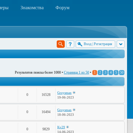
меры
Знакомства
Форум
Вход
|
Регистрация
Результатов поиска более 1000 •
Страница
1
из
50
•
1
2
3
4
5
50
Groysman
0
16528
19-06-2023
Groysman
0
16494
18-06-2023
Kv29
0
9829
14-06-2023