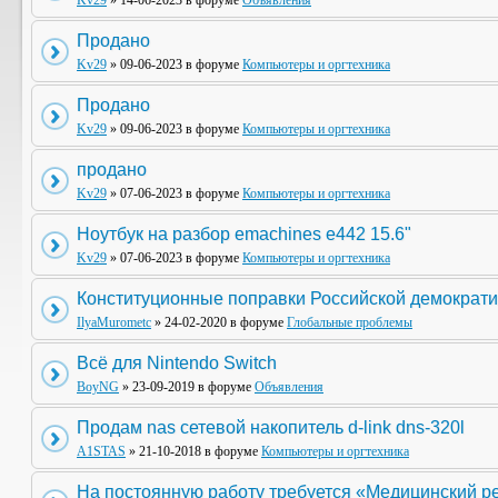
Kv29
» 14-06-2023 в форуме
Объявления
Продано
Kv29
» 09-06-2023 в форуме
Компьютеры и оргтехника
Продано
Kv29
» 09-06-2023 в форуме
Компьютеры и оргтехника
продано
Kv29
» 07-06-2023 в форуме
Компьютеры и оргтехника
Ноутбук на разбор emachines e442 15.6"
Kv29
» 07-06-2023 в форуме
Компьютеры и оргтехника
Конституционные поправки Российской демократи
IlyaMurometc
» 24-02-2020 в форуме
Глобальные проблемы
Всё для Nintendo Switch
BoyNG
» 23-09-2019 в форуме
Объявления
Продам nas сетевой накопитель d-link dns-320l
A1STAS
» 21-10-2018 в форуме
Компьютеры и оргтехника
На постоянную работу требуется «Медицинский р