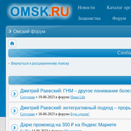
Новости
Каталог ор
Знакомства
Форум
Омский форум
Сообщ
Вернуться к расширенному поиску
Дмитрий Раевский: ГНМ – другое понимание боле
Groysman
» 19-06-2023 в форуме
Наша Life
Дмитрий Раевский: интегративный подход – прор
Groysman
» 18-06-2023 в форуме
Будь здоров!
Дарю промокод на 300 ₽ на Яндекс Маркете