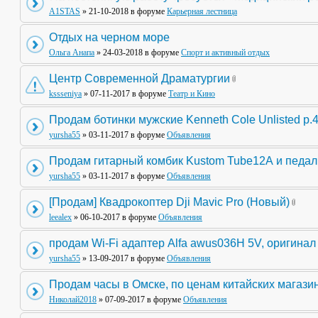
A1STAS
» 21-10-2018 в форуме
Карьерная лестница
Отдых на черном море
Ольга Анапа
» 24-03-2018 в форуме
Спорт и активный отдых
Центр Современной Драматургии
kssseniya
» 07-11-2017 в форуме
Театр и Кино
Продам ботинки мужские Kenneth Cole Unlisted р.
yursha55
» 03-11-2017 в форуме
Объявления
Продам гитарный комбик Kustom Tube12А и педа
yursha55
» 03-11-2017 в форуме
Объявления
[Продам] Квадрокоптер Dji Mavic Pro (Новый)
leealex
» 06-10-2017 в форуме
Объявления
продам Wi-Fi адаптер Alfa awus036H 5V, оригинал
yursha55
» 13-09-2017 в форуме
Объявления
Продам часы в Омске, по ценам китайских магази
Николай2018
» 07-09-2017 в форуме
Объявления