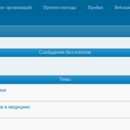
лог организаций
Прогноз погоды
Пробки
Веб-ка
Сообщения без ответов
Темы
зни
ыв в медицине