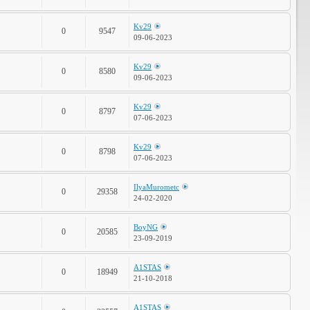
Kv29
0
9547
09-06-2023
Kv29
0
8580
09-06-2023
Kv29
0
8797
07-06-2023
Kv29
0
8798
07-06-2023
IlyaMurometc
0
29358
24-02-2020
BoyNG
0
20585
23-09-2019
A1STAS
0
18949
21-10-2018
A1STAS