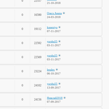
0
22557
21-10-2018
Ольга Анапа
0
16590
24-03-2018
kssseniya
0
19112
07-11-2017
yursha55
0
22592
03-11-2017
yursha55
0
22569
03-11-2017
leealex
0
23224
06-10-2017
yursha55
0
24102
13-09-2017
Николай2018
0
24156
07-09-2017