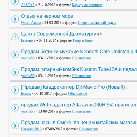
A1STAS
» 21-10-2018 в форуме
Карьерная лестница
Отдых на черном море
Ольга Анапа
» 24-03-2018 в форуме
Спорт и активный отдых
Центр Современной Драматургии
kssseniya
» 07-11-2017 в форуме
Театр и Кино
Продам ботинки мужские Kenneth Cole Unlisted р.
yursha55
» 03-11-2017 в форуме
Объявления
Продам гитарный комбик Kustom Tube12А и педа
yursha55
» 03-11-2017 в форуме
Объявления
[Продам] Квадрокоптер Dji Mavic Pro (Новый)
leealex
» 06-10-2017 в форуме
Объявления
продам Wi-Fi адаптер Alfa awus036H 5V, оригинал
yursha55
» 13-09-2017 в форуме
Объявления
Продам часы в Омске, по ценам китайских магази
Николай2018
» 07-09-2017 в форуме
Объявления