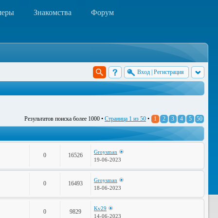
меры
Знакомства
Форум
Вход
|
Регистрация
Результатов поиска более 1000 •
Страница
1
из
50
•
1
2
3
4
5
50
Groysman
0
16526
19-06-2023
Groysman
0
16493
18-06-2023
Kv29
0
9829
14-06-2023