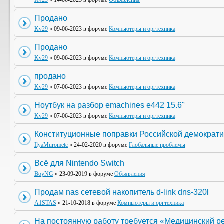
Kv29
» 14-06-2023 в форуме
Объявления
Продано
Kv29
» 09-06-2023 в форуме
Компьютеры и оргтехника
Продано
Kv29
» 09-06-2023 в форуме
Компьютеры и оргтехника
продано
Kv29
» 07-06-2023 в форуме
Компьютеры и оргтехника
Ноутбук на разбор emachines e442 15.6"
Kv29
» 07-06-2023 в форуме
Компьютеры и оргтехника
Конституционные поправки Российской демократи
IlyaMurometc
» 24-02-2020 в форуме
Глобальные проблемы
Всё для Nintendo Switch
BoyNG
» 23-09-2019 в форуме
Объявления
Продам nas сетевой накопитель d-link dns-320l
A1STAS
» 21-10-2018 в форуме
Компьютеры и оргтехника
На постоянную работу требуется «Медицинский р