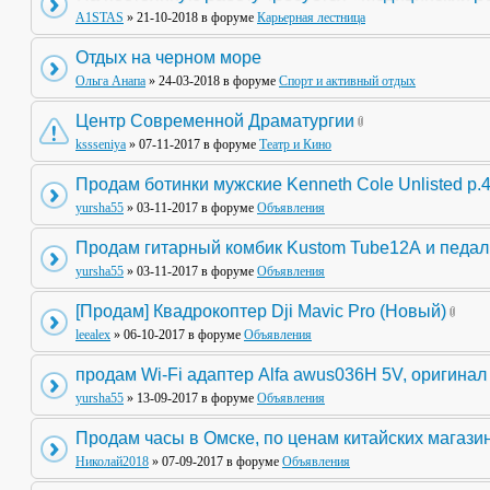
A1STAS
» 21-10-2018 в форуме
Карьерная лестница
Отдых на черном море
Ольга Анапа
» 24-03-2018 в форуме
Спорт и активный отдых
Центр Современной Драматургии
kssseniya
» 07-11-2017 в форуме
Театр и Кино
Продам ботинки мужские Kenneth Cole Unlisted р.
yursha55
» 03-11-2017 в форуме
Объявления
Продам гитарный комбик Kustom Tube12А и педа
yursha55
» 03-11-2017 в форуме
Объявления
[Продам] Квадрокоптер Dji Mavic Pro (Новый)
leealex
» 06-10-2017 в форуме
Объявления
продам Wi-Fi адаптер Alfa awus036H 5V, оригинал
yursha55
» 13-09-2017 в форуме
Объявления
Продам часы в Омске, по ценам китайских магази
Николай2018
» 07-09-2017 в форуме
Объявления