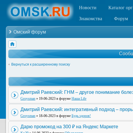
Новости
Каталог ор
Знакомства
Форум
Омский форум
Сообщ
Вернуться к расширенному поиску
Дмитрий Раевский: ГНМ – другое понимание боле
Groysman
» 19-06-2023 в форуме
Наша Life
Дмитрий Раевский: интегративный подход – прор
Groysman
» 18-06-2023 в форуме
Будь здоров!
Дарю промокод на 300 ₽ на Яндекс Маркете