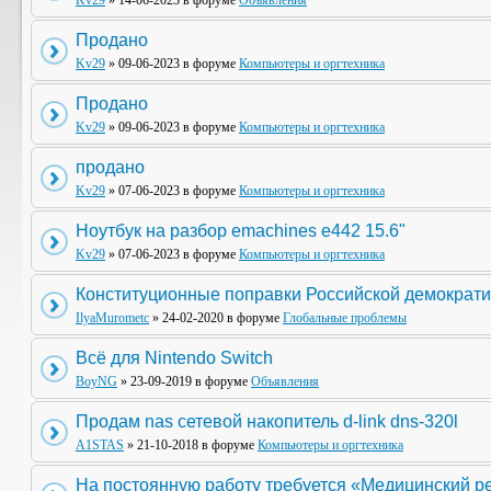
Kv29
» 14-06-2023 в форуме
Объявления
Продано
Kv29
» 09-06-2023 в форуме
Компьютеры и оргтехника
Продано
Kv29
» 09-06-2023 в форуме
Компьютеры и оргтехника
продано
Kv29
» 07-06-2023 в форуме
Компьютеры и оргтехника
Ноутбук на разбор emachines e442 15.6"
Kv29
» 07-06-2023 в форуме
Компьютеры и оргтехника
Конституционные поправки Российской демократи
IlyaMurometc
» 24-02-2020 в форуме
Глобальные проблемы
Всё для Nintendo Switch
BoyNG
» 23-09-2019 в форуме
Объявления
Продам nas сетевой накопитель d-link dns-320l
A1STAS
» 21-10-2018 в форуме
Компьютеры и оргтехника
На постоянную работу требуется «Медицинский р