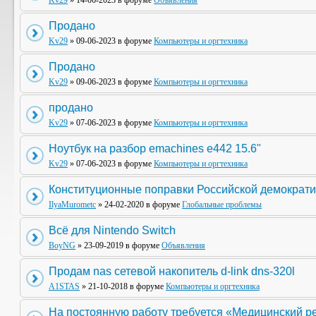
Kv29
» 14-06-2023 в форуме
Объявления
Продано
Kv29
» 09-06-2023 в форуме
Компьютеры и оргтехника
Продано
Kv29
» 09-06-2023 в форуме
Компьютеры и оргтехника
продано
Kv29
» 07-06-2023 в форуме
Компьютеры и оргтехника
Ноутбук на разбор emachines e442 15.6"
Kv29
» 07-06-2023 в форуме
Компьютеры и оргтехника
Конституционные поправки Российской демократи
IlyaMurometc
» 24-02-2020 в форуме
Глобальные проблемы
Всё для Nintendo Switch
BoyNG
» 23-09-2019 в форуме
Объявления
Продам nas сетевой накопитель d-link dns-320l
A1STAS
» 21-10-2018 в форуме
Компьютеры и оргтехника
На постоянную работу требуется «Медицинский р