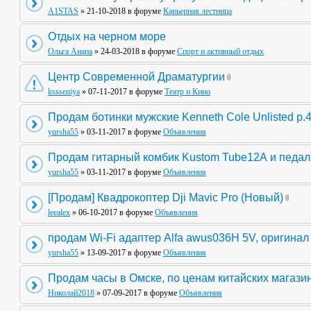
A1STAS
» 21-10-2018 в форуме
Карьерная лестница
Отдых на черном море
Ольга Анапа
» 24-03-2018 в форуме
Спорт и активный отдых
Центр Современной Драматургии
kssseniya
» 07-11-2017 в форуме
Театр и Кино
Продам ботинки мужские Kenneth Cole Unlisted р.
yursha55
» 03-11-2017 в форуме
Объявления
Продам гитарный комбик Kustom Tube12А и педа
yursha55
» 03-11-2017 в форуме
Объявления
[Продам] Квадрокоптер Dji Mavic Pro (Новый)
leealex
» 06-10-2017 в форуме
Объявления
продам Wi-Fi адаптер Alfa awus036H 5V, оригинал
yursha55
» 13-09-2017 в форуме
Объявления
Продам часы в Омске, по ценам китайских магази
Николай2018
» 07-09-2017 в форуме
Объявления