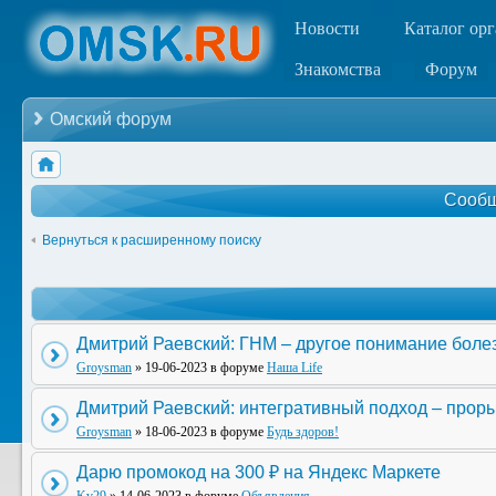
Новости
Каталог ор
Знакомства
Форум
Омский форум
Сообщ
Вернуться к расширенному поиску
Дмитрий Раевский: ГНМ – другое понимание боле
Groysman
» 19-06-2023 в форуме
Наша Life
Дмитрий Раевский: интегративный подход – прор
Groysman
» 18-06-2023 в форуме
Будь здоров!
Дарю промокод на 300 ₽ на Яндекс Маркете