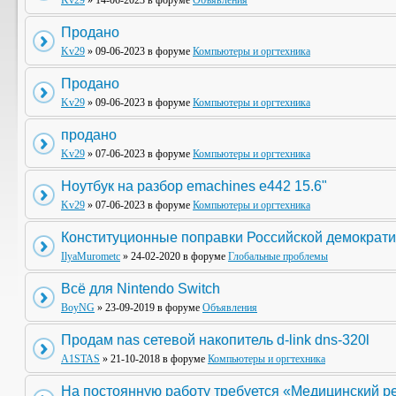
Kv29
» 14-06-2023 в форуме
Объявления
Продано
Kv29
» 09-06-2023 в форуме
Компьютеры и оргтехника
Продано
Kv29
» 09-06-2023 в форуме
Компьютеры и оргтехника
продано
Kv29
» 07-06-2023 в форуме
Компьютеры и оргтехника
Ноутбук на разбор emachines e442 15.6"
Kv29
» 07-06-2023 в форуме
Компьютеры и оргтехника
Конституционные поправки Российской демократи
IlyaMurometc
» 24-02-2020 в форуме
Глобальные проблемы
Всё для Nintendo Switch
BoyNG
» 23-09-2019 в форуме
Объявления
Продам nas сетевой накопитель d-link dns-320l
A1STAS
» 21-10-2018 в форуме
Компьютеры и оргтехника
На постоянную работу требуется «Медицинский р