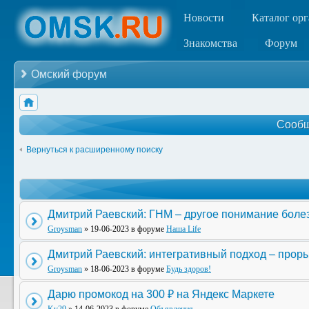
Новости
Каталог ор
Знакомства
Форум
Омский форум
Сообщ
Вернуться к расширенному поиску
Дмитрий Раевский: ГНМ – другое понимание боле
Groysman
» 19-06-2023 в форуме
Наша Life
Дмитрий Раевский: интегративный подход – прор
Groysman
» 18-06-2023 в форуме
Будь здоров!
Дарю промокод на 300 ₽ на Яндекс Маркете