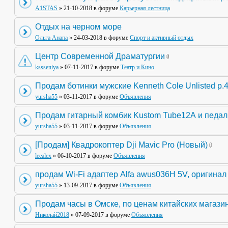
A1STAS
» 21-10-2018 в форуме
Карьерная лестница
Отдых на черном море
Ольга Анапа
» 24-03-2018 в форуме
Спорт и активный отдых
Центр Современной Драматургии
kssseniya
» 07-11-2017 в форуме
Театр и Кино
Продам ботинки мужские Kenneth Cole Unlisted р.
yursha55
» 03-11-2017 в форуме
Объявления
Продам гитарный комбик Kustom Tube12А и педа
yursha55
» 03-11-2017 в форуме
Объявления
[Продам] Квадрокоптер Dji Mavic Pro (Новый)
leealex
» 06-10-2017 в форуме
Объявления
продам Wi-Fi адаптер Alfa awus036H 5V, оригинал
yursha55
» 13-09-2017 в форуме
Объявления
Продам часы в Омске, по ценам китайских магази
Николай2018
» 07-09-2017 в форуме
Объявления