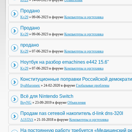
Kv29
» 14-06-2023 в форуме
Объявления
Продано
Kv29
» 09-06-2023 в форуме
Компьютеры и оргтехника
Продано
Kv29
» 09-06-2023 в форуме
Компьютеры и оргтехника
продано
Kv29
» 07-06-2023 в форуме
Компьютеры и оргтехника
Ноутбук на разбор emachines e442 15.6"
Kv29
» 07-06-2023 в форуме
Компьютеры и оргтехника
Конституционные поправки Российской демократи
IlyaMurometc
» 24-02-2020 в форуме
Глобальные проблемы
Всё для Nintendo Switch
BoyNG
» 23-09-2019 в форуме
Объявления
Продам nas сетевой накопитель d-link dns-320l
A1STAS
» 21-10-2018 в форуме
Компьютеры и оргтехника
На постоянную работу требуется «Медицинский р