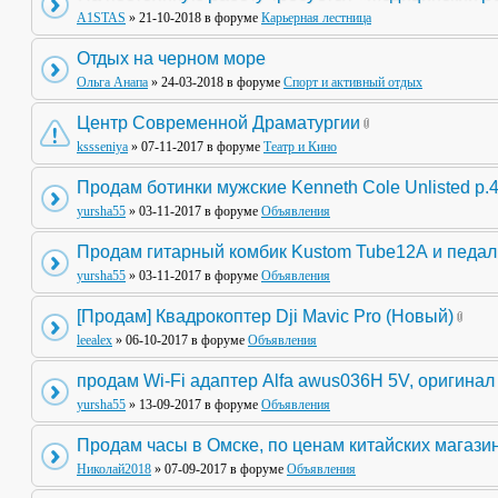
A1STAS
» 21-10-2018 в форуме
Карьерная лестница
Отдых на черном море
Ольга Анапа
» 24-03-2018 в форуме
Спорт и активный отдых
Центр Современной Драматургии
kssseniya
» 07-11-2017 в форуме
Театр и Кино
Продам ботинки мужские Kenneth Cole Unlisted р.
yursha55
» 03-11-2017 в форуме
Объявления
Продам гитарный комбик Kustom Tube12А и педа
yursha55
» 03-11-2017 в форуме
Объявления
[Продам] Квадрокоптер Dji Mavic Pro (Новый)
leealex
» 06-10-2017 в форуме
Объявления
продам Wi-Fi адаптер Alfa awus036H 5V, оригинал
yursha55
» 13-09-2017 в форуме
Объявления
Продам часы в Омске, по ценам китайских магази
Николай2018
» 07-09-2017 в форуме
Объявления