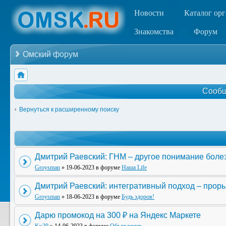
Новости
Каталог ор
Знакомства
Форум
Омский форум
Сообщ
Вернуться к расширенному поиску
Дмитрий Раевский: ГНМ – другое понимание боле
Groysman
» 19-06-2023 в форуме
Наша Life
Дмитрий Раевский: интегративный подход – прор
Groysman
» 18-06-2023 в форуме
Будь здоров!
Дарю промокод на 300 ₽ на Яндекс Маркете