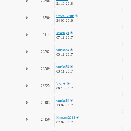
0
22558
21-10-2018
Ольга Анапа
0
16590
24-03-2018
kssseniya
0
19114
07-11-2017
yursha55
0
22592
03-11-2017
yursha55
0
22569
03-11-2017
leealex
0
23225
06-10-2017
yursha55
0
24103
13-09-2017
Николай2018
0
24156
07-09-2017