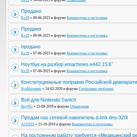
Kv29
» 14-06-2023 в форуме
Объявления
Продано
Kv29
» 09-06-2023 в форуме
Компьютеры и оргтехника
Продано
Kv29
» 09-06-2023 в форуме
Компьютеры и оргтехника
продано
Kv29
» 07-06-2023 в форуме
Компьютеры и оргтехника
Ноутбук на разбор emachines e442 15.6"
Kv29
» 07-06-2023 в форуме
Компьютеры и оргтехника
Конституционные поправки Российской демократи
IlyaMurometc
» 24-02-2020 в форуме
Глобальные проблемы
Всё для Nintendo Switch
BoyNG
» 23-09-2019 в форуме
Объявления
Продам nas сетевой накопитель d-link dns-320l
A1STAS
» 21-10-2018 в форуме
Компьютеры и оргтехника
На постоянную работу требуется «Медицинский р