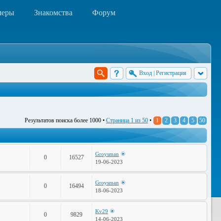
меры
Знакомства
Форум
Вход
|
Регистрация
Результатов поиска более 1000 •
Страница
1
из
50
•
1
2
3
4
5
50
Groysman
0
16527
19-06-2023
Groysman
0
16494
18-06-2023
Kv29
0
9829
14-06-2023