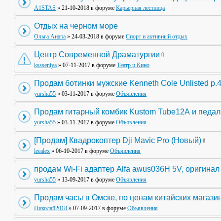
A1STAS
» 21-10-2018 в форуме
Карьерная лестница
Отдых на черном море
Ольга Анапа
» 24-03-2018 в форуме
Спорт и активный отдых
Центр Современной Драматургии
kssseniya
» 07-11-2017 в форуме
Театр и Кино
Продам ботинки мужские Kenneth Cole Unlisted р.
yursha55
» 03-11-2017 в форуме
Объявления
Продам гитарный комбик Kustom Tube12А и педа
yursha55
» 03-11-2017 в форуме
Объявления
[Продам] Квадрокоптер Dji Mavic Pro (Новый)
leealex
» 06-10-2017 в форуме
Объявления
продам Wi-Fi адаптер Alfa awus036H 5V, оригинал
yursha55
» 13-09-2017 в форуме
Объявления
Продам часы в Омске, по ценам китайских магази
Николай2018
» 07-09-2017 в форуме
Объявления