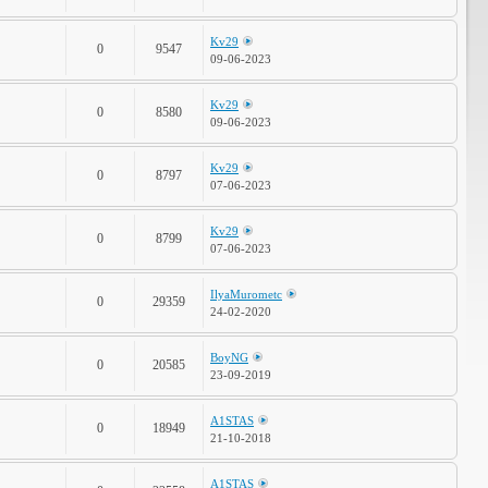
Kv29
0
9547
09-06-2023
Kv29
0
8580
09-06-2023
Kv29
0
8797
07-06-2023
Kv29
0
8799
07-06-2023
IlyaMurometc
0
29359
24-02-2020
BoyNG
0
20585
23-09-2019
A1STAS
0
18949
21-10-2018
A1STAS