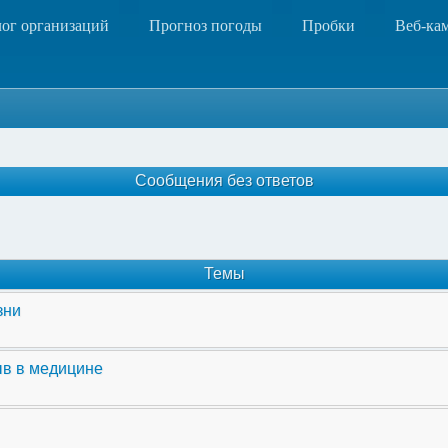
лог организаций
Прогноз погоды
Пробки
Веб-ка
Сообщения без ответов
Темы
зни
ыв в медицине