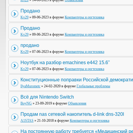
Kv29
» 14-06-2023 в форуме
Объявления
Продано
Kv29
» 09-06-2023 в форуме
Компьютеры и оргтехника
Продано
Kv29
» 09-06-2023 в форуме
Компьютеры и оргтехника
продано
Kv29
» 07-06-2023 в форуме
Компьютеры и оргтехника
Ноутбук на разбор emachines e442 15.6"
Kv29
» 07-06-2023 в форуме
Компьютеры и оргтехника
Конституционные поправки Российской демократи
IlyaMurometc
» 24-02-2020 в форуме
Глобальные проблемы
Всё для Nintendo Switch
BoyNG
» 23-09-2019 в форуме
Объявления
Продам nas сетевой накопитель d-link dns-320l
A1STAS
» 21-10-2018 в форуме
Компьютеры и оргтехника
На постоянную работу требуется «Медицинский р