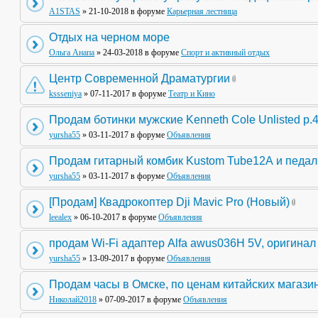
A1STAS
» 21-10-2018 в форуме
Карьерная лестница
Отдых на черном море
Ольга Анапа
» 24-03-2018 в форуме
Спорт и активный отдых
Центр Современной Драматургии
kssseniya
» 07-11-2017 в форуме
Театр и Кино
Продам ботинки мужские Kenneth Cole Unlisted р.
yursha55
» 03-11-2017 в форуме
Объявления
Продам гитарный комбик Kustom Tube12А и педа
yursha55
» 03-11-2017 в форуме
Объявления
[Продам] Квадрокоптер Dji Mavic Pro (Новый)
leealex
» 06-10-2017 в форуме
Объявления
продам Wi-Fi адаптер Alfa awus036H 5V, оригинал
yursha55
» 13-09-2017 в форуме
Объявления
Продам часы в Омске, по ценам китайских магази
Николай2018
» 07-09-2017 в форуме
Объявления