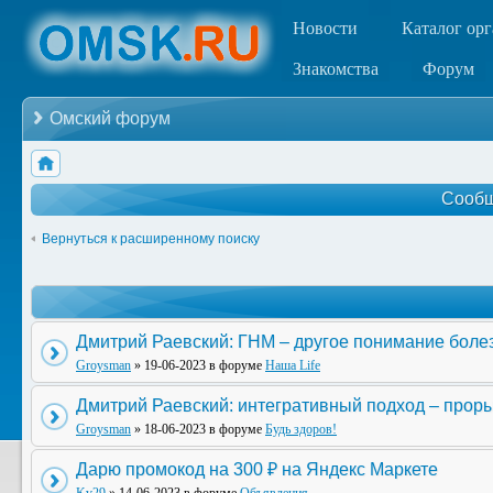
Новости
Каталог ор
Знакомства
Форум
Омский форум
Сообщ
Вернуться к расширенному поиску
Дмитрий Раевский: ГНМ – другое понимание боле
Groysman
» 19-06-2023 в форуме
Наша Life
Дмитрий Раевский: интегративный подход – прор
Groysman
» 18-06-2023 в форуме
Будь здоров!
Дарю промокод на 300 ₽ на Яндекс Маркете