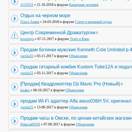
A1STAS
» 21-10-2018 в форуме
Карьерная лестница
Отдых на черном море
Ольга Анапа
» 24-03-2018 в форуме
Спорт и активный отдых
Центр Современной Драматургии
kssseniya
» 07-11-2017 в форуме
Театр и Кино
Продам ботинки мужские Kenneth Cole Unlisted р.
yursha55
» 03-11-2017 в форуме
Объявления
Продам гитарный комбик Kustom Tube12А и педа
yursha55
» 03-11-2017 в форуме
Объявления
[Продам] Квадрокоптер Dji Mavic Pro (Новый)
leealex
» 06-10-2017 в форуме
Объявления
продам Wi-Fi адаптер Alfa awus036H 5V, оригинал
yursha55
» 13-09-2017 в форуме
Объявления
Продам часы в Омске, по ценам китайских магази
Николай2018
» 07-09-2017 в форуме
Объявления