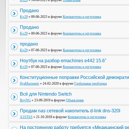
Kv29
» 14-06-2023 в форуме
Объявления
Продано
Kv29
» 09-06-2023 в форуме
Компьютеры и оргтехника
Продано
Kv29
» 09-06-2023 в форуме
Компьютеры и оргтехника
продано
Kv29
» 07-06-2023 в форуме
Компьютеры и оргтехника
Ноутбук на разбор emachines e442 15.6"
Kv29
» 07-06-2023 в форуме
Компьютеры и оргтехника
Конституционные поправки Российской демократи
IlyaMurometc
» 24-02-2020 в форуме
Глобальные проблемы
Всё для Nintendo Switch
BoyNG
» 23-09-2019 в форуме
Объявления
Продам nas сетевой накопитель d-link dns-320l
A1STAS
» 21-10-2018 в форуме
Компьютеры и оргтехника
На постоянную работу требуется «Медицинский р