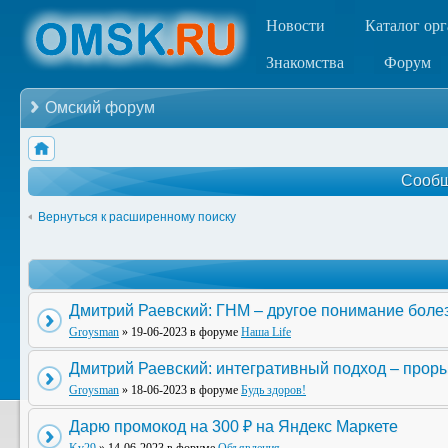
Новости
Каталог ор
Знакомства
Форум
Омский форум
Сообщ
Вернуться к расширенному поиску
Дмитрий Раевский: ГНМ – другое понимание боле
Groysman
» 19-06-2023 в форуме
Наша Life
Дмитрий Раевский: интегративный подход – прор
Groysman
» 18-06-2023 в форуме
Будь здоров!
Дарю промокод на 300 ₽ на Яндекс Маркете