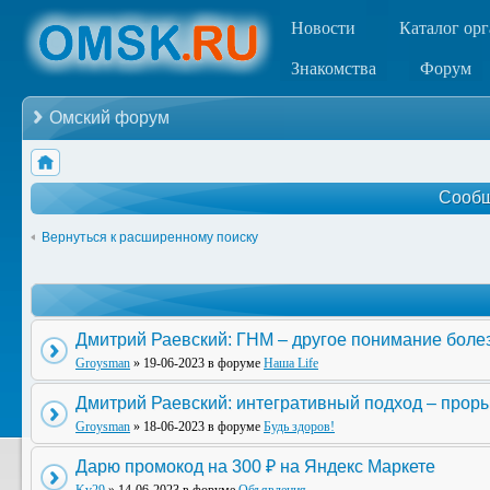
Новости
Каталог ор
Знакомства
Форум
Омский форум
Сообщ
Вернуться к расширенному поиску
Дмитрий Раевский: ГНМ – другое понимание боле
Groysman
» 19-06-2023 в форуме
Наша Life
Дмитрий Раевский: интегративный подход – прор
Groysman
» 18-06-2023 в форуме
Будь здоров!
Дарю промокод на 300 ₽ на Яндекс Маркете