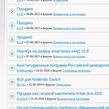
Kv29
» 14-06-2023 в форуме
Объявления
Продано
Kv29
» 09-06-2023 в форуме
Компьютеры и оргтехника
Продано
Kv29
» 09-06-2023 в форуме
Компьютеры и оргтехника
продано
Kv29
» 07-06-2023 в форуме
Компьютеры и оргтехника
Ноутбук на разбор emachines e442 15.6"
Kv29
» 07-06-2023 в форуме
Компьютеры и оргтехника
Конституционные поправки Российской демократи
IlyaMurometc
» 24-02-2020 в форуме
Глобальные проблемы
Всё для Nintendo Switch
BoyNG
» 23-09-2019 в форуме
Объявления
Продам nas сетевой накопитель d-link dns-320l
A1STAS
» 21-10-2018 в форуме
Компьютеры и оргтехника
На постоянную работу требуется «Медицинский р