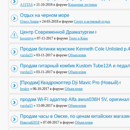
A1STAS
» 21-10-2018 в форуме
Карьерная лестница
Отдых на черном море
Ольга Анапа
» 24-03-2018 в форуме
Спорт и активный отдых
Центр Современной Драматургии
kssseniya
» 07-11-2017 в форуме
Театр и Кино
Продам ботинки мужские Kenneth Cole Unlisted р.
yursha55
» 03-11-2017 в форуме
Объявления
Продам гитарный комбик Kustom Tube12А и педа
yursha55
» 03-11-2017 в форуме
Объявления
[Продам] Квадрокоптер Dji Mavic Pro (Новый)
leealex
» 06-10-2017 в форуме
Объявления
продам Wi-Fi адаптер Alfa awus036H 5V, оригинал
yursha55
» 13-09-2017 в форуме
Объявления
Продам часы в Омске, по ценам китайских магази
Николай2018
» 07-09-2017 в форуме
Объявления