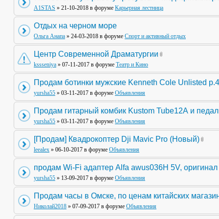
A1STAS
» 21-10-2018 в форуме
Карьерная лестница
Отдых на черном море
Ольга Анапа
» 24-03-2018 в форуме
Спорт и активный отдых
Центр Современной Драматургии
kssseniya
» 07-11-2017 в форуме
Театр и Кино
Продам ботинки мужские Kenneth Cole Unlisted р.
yursha55
» 03-11-2017 в форуме
Объявления
Продам гитарный комбик Kustom Tube12А и педа
yursha55
» 03-11-2017 в форуме
Объявления
[Продам] Квадрокоптер Dji Mavic Pro (Новый)
leealex
» 06-10-2017 в форуме
Объявления
продам Wi-Fi адаптер Alfa awus036H 5V, оригинал
yursha55
» 13-09-2017 в форуме
Объявления
Продам часы в Омске, по ценам китайских магази
Николай2018
» 07-09-2017 в форуме
Объявления