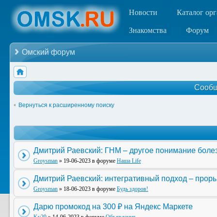
Новости
Каталог ор
Знакомства
Форум
Омский форум
Сообщ
Вернуться к расширенному поиску
Дмитрий Раевский: ГНМ – другое понимание боле
Groysman
» 19-06-2023 в форуме
Наша Life
Дмитрий Раевский: интегративный подход – прор
Groysman
» 18-06-2023 в форуме
Будь здоров!
Дарю промокод на 300 ₽ на Яндекс Маркете