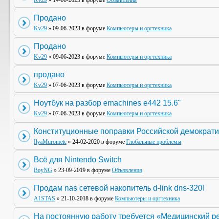
Kv29
» 14-06-2023 в форуме
Объявления
Продано
Kv29
» 09-06-2023 в форуме
Компьютеры и оргтехника
Продано
Kv29
» 09-06-2023 в форуме
Компьютеры и оргтехника
продано
Kv29
» 07-06-2023 в форуме
Компьютеры и оргтехника
Ноутбук на разбор emachines e442 15.6"
Kv29
» 07-06-2023 в форуме
Компьютеры и оргтехника
Конституционные поправки Российской демократи
IlyaMurometc
» 24-02-2020 в форуме
Глобальные проблемы
Всё для Nintendo Switch
BoyNG
» 23-09-2019 в форуме
Объявления
Продам nas сетевой накопитель d-link dns-320l
A1STAS
» 21-10-2018 в форуме
Компьютеры и оргтехника
На постоянную работу требуется «Медицинский р