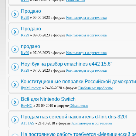
Kv29
» 14-06-2023 в форуме
Объявления
Продано
Kv29
» 09-06-2023 в форуме
Компьютеры и оргтехника
Продано
Kv29
» 09-06-2023 в форуме
Компьютеры и оргтехника
продано
Kv29
» 07-06-2023 в форуме
Компьютеры и оргтехника
Ноутбук на разбор emachines e442 15.6"
Kv29
» 07-06-2023 в форуме
Компьютеры и оргтехника
Конституционные поправки Российской демократи
IlyaMurometc
» 24-02-2020 в форуме
Глобальные проблемы
Всё для Nintendo Switch
BoyNG
» 23-09-2019 в форуме
Объявления
Продам nas сетевой накопитель d-link dns-320l
A1STAS
» 21-10-2018 в форуме
Компьютеры и оргтехника
На постоянную работу требуется «Медицинский р