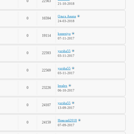
0
22563
21-10-2018
Ольга Анапа
0
16594
24-03-2018
kssseniya
0
19114
07-11-2017
yursha55
0
22593
03-11-2017
yursha55
0
22569
03-11-2017
leealex
0
23226
06-10-2017
yursha55
0
24107
13-09-2017
Николай2018
0
24159
07-09-2017