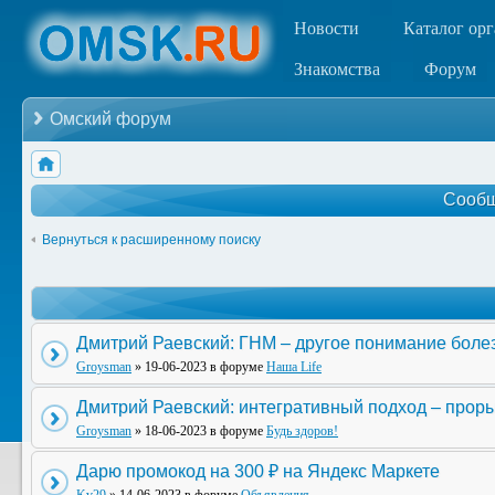
Новости
Каталог ор
Знакомства
Форум
Омский форум
Сообщ
Вернуться к расширенному поиску
Дмитрий Раевский: ГНМ – другое понимание боле
Groysman
» 19-06-2023 в форуме
Наша Life
Дмитрий Раевский: интегративный подход – прор
Groysman
» 18-06-2023 в форуме
Будь здоров!
Дарю промокод на 300 ₽ на Яндекс Маркете