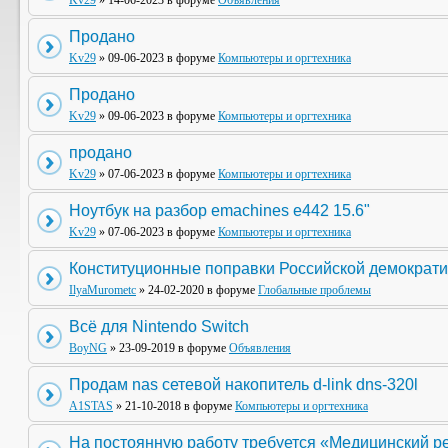
Kv29
» 14-06-2023 в форуме
Объявления
Продано
Kv29
» 09-06-2023 в форуме
Компьютеры и оргтехника
Продано
Kv29
» 09-06-2023 в форуме
Компьютеры и оргтехника
продано
Kv29
» 07-06-2023 в форуме
Компьютеры и оргтехника
Ноутбук на разбор emachines e442 15.6"
Kv29
» 07-06-2023 в форуме
Компьютеры и оргтехника
Конституционные поправки Российской демократи
IlyaMurometc
» 24-02-2020 в форуме
Глобальные проблемы
Всё для Nintendo Switch
BoyNG
» 23-09-2019 в форуме
Объявления
Продам nas сетевой накопитель d-link dns-320l
A1STAS
» 21-10-2018 в форуме
Компьютеры и оргтехника
На постоянную работу требуется «Медицинский р