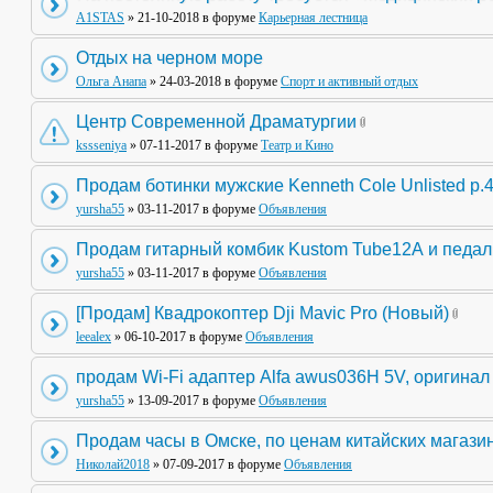
A1STAS
» 21-10-2018 в форуме
Карьерная лестница
Отдых на черном море
Ольга Анапа
» 24-03-2018 в форуме
Спорт и активный отдых
Центр Современной Драматургии
kssseniya
» 07-11-2017 в форуме
Театр и Кино
Продам ботинки мужские Kenneth Cole Unlisted р.
yursha55
» 03-11-2017 в форуме
Объявления
Продам гитарный комбик Kustom Tube12А и педа
yursha55
» 03-11-2017 в форуме
Объявления
[Продам] Квадрокоптер Dji Mavic Pro (Новый)
leealex
» 06-10-2017 в форуме
Объявления
продам Wi-Fi адаптер Alfa awus036H 5V, оригинал
yursha55
» 13-09-2017 в форуме
Объявления
Продам часы в Омске, по ценам китайских магази
Николай2018
» 07-09-2017 в форуме
Объявления