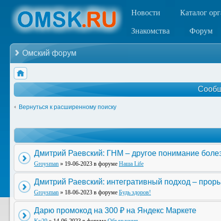
Новости
Каталог ор
Знакомства
Форум
Омский форум
Сообщ
Вернуться к расширенному поиску
Дмитрий Раевский: ГНМ – другое понимание боле
Groysman
» 19-06-2023 в форуме
Наша Life
Дмитрий Раевский: интегративный подход – прор
Groysman
» 18-06-2023 в форуме
Будь здоров!
Дарю промокод на 300 ₽ на Яндекс Маркете