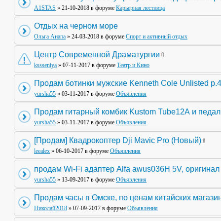
A1STAS
» 21-10-2018 в форуме
Карьерная лестница
Отдых на черном море
Ольга Анапа
» 24-03-2018 в форуме
Спорт и активный отдых
Центр Современной Драматургии
kssseniya
» 07-11-2017 в форуме
Театр и Кино
Продам ботинки мужские Kenneth Cole Unlisted р.
yursha55
» 03-11-2017 в форуме
Объявления
Продам гитарный комбик Kustom Tube12А и педа
yursha55
» 03-11-2017 в форуме
Объявления
[Продам] Квадрокоптер Dji Mavic Pro (Новый)
leealex
» 06-10-2017 в форуме
Объявления
продам Wi-Fi адаптер Alfa awus036H 5V, оригинал
yursha55
» 13-09-2017 в форуме
Объявления
Продам часы в Омске, по ценам китайских магази
Николай2018
» 07-09-2017 в форуме
Объявления