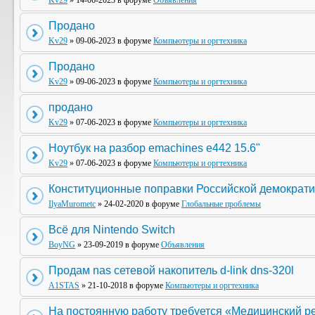
Kv29
» 14-06-2023 в форуме
Объявления
Продано
Kv29
» 09-06-2023 в форуме
Компьютеры и оргтехника
Продано
Kv29
» 09-06-2023 в форуме
Компьютеры и оргтехника
продано
Kv29
» 07-06-2023 в форуме
Компьютеры и оргтехника
Ноутбук на разбор emachines e442 15.6"
Kv29
» 07-06-2023 в форуме
Компьютеры и оргтехника
Конституционные поправки Российской демократи
IlyaMurometc
» 24-02-2020 в форуме
Глобальные проблемы
Всё для Nintendo Switch
BoyNG
» 23-09-2019 в форуме
Объявления
Продам nas сетевой накопитель d-link dns-320l
A1STAS
» 21-10-2018 в форуме
Компьютеры и оргтехника
На постоянную работу требуется «Медицинский р