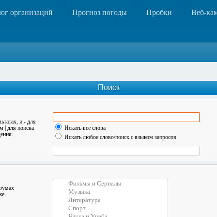
лог организаций
Прогноз погоды
Пробки
Веб-ка
Поиск
льтатах, и
-
для
ом
|
для поиска
Искать все слова
ения.
Искать любое слово/поиск с языком запросов
орумах
же.