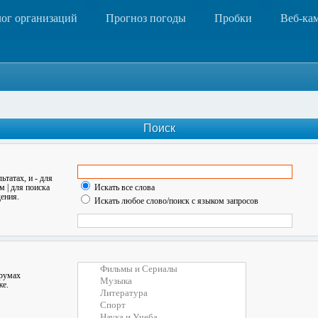
лог организаций
Прогноз погоды
Пробки
Веб-ка
Поиск
льтатах, и
-
для
ом
|
для поиска
Искать все слова
ения.
Искать любое слово/поиск с языком запросов
орумах
же.