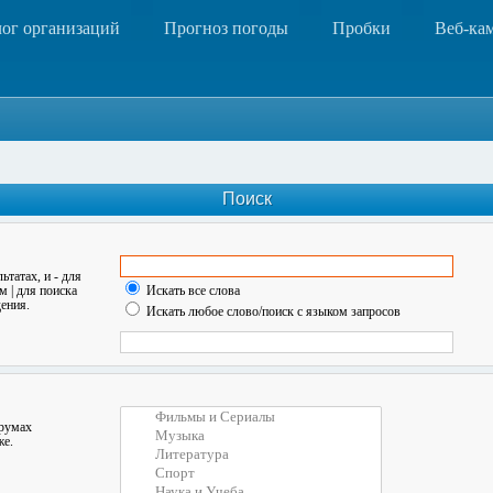
лог организаций
Прогноз погоды
Пробки
Веб-ка
Поиск
льтатах, и
-
для
ом
|
для поиска
Искать все слова
ения.
Искать любое слово/поиск с языком запросов
орумах
же.