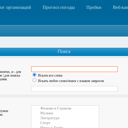
лог организаций
Прогноз погоды
Пробки
Веб-ка
Поиск
льтатах, и
-
для
ом
|
для поиска
Искать все слова
ения.
Искать любое слово/поиск с языком запросов
орумах
же.