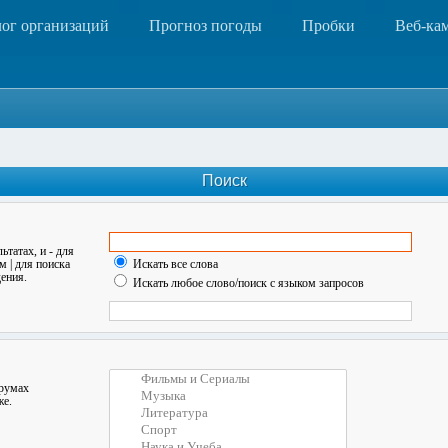
лог организаций
Прогноз погоды
Пробки
Веб-ка
Поиск
льтатах, и
-
для
ом
|
для поиска
Искать все слова
ения.
Искать любое слово/поиск с языком запросов
орумах
же.