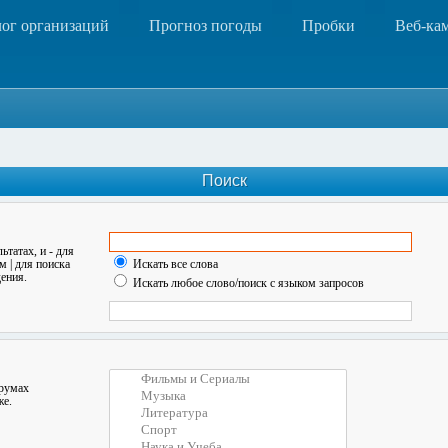
лог организаций
Прогноз погоды
Пробки
Веб-ка
Поиск
льтатах, и
-
для
ом
|
для поиска
Искать все слова
ения.
Искать любое слово/поиск с языком запросов
орумах
же.