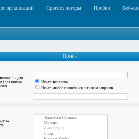
лог организаций
Прогноз погоды
Пробки
Веб-ка
Поиск
льтатах, и
-
для
ом
|
для поиска
Искать все слова
ения.
Искать любое слово/поиск с языком запросов
орумах
же.