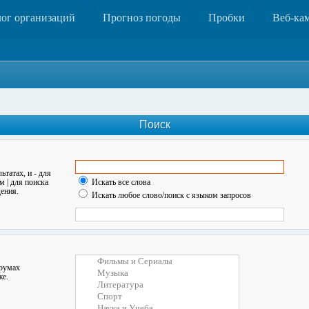
лог организаций
Прогноз погоды
Пробки
Веб-ка
Поиск
льтатах, и
-
для
ом
|
для поиска
Искать все слова
ения.
Искать любое слово/поиск с языком запросов
орумах
же.