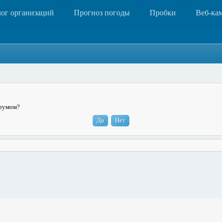
лог организаций
Прогноз погоды
Пробки
Веб-ка
орумом?