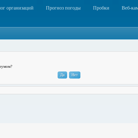
лог организаций
Прогноз погоды
Пробки
Веб-ка
орумом?