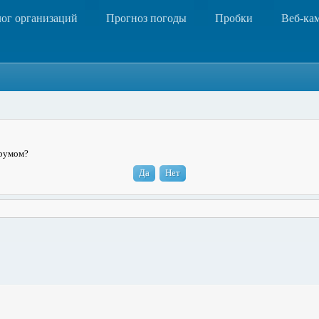
лог организаций
Прогноз погоды
Пробки
Веб-ка
орумом?