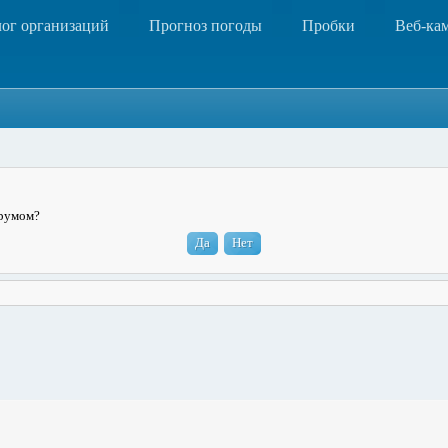
лог организаций
Прогноз погоды
Пробки
Веб-ка
орумом?