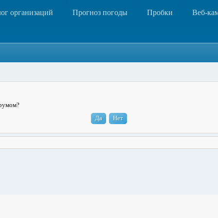
лог организаций
Прогноз погоды
Пробки
Веб-ка
орумом?