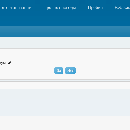
лог организаций
Прогноз погоды
Пробки
Веб-ка
орумом?